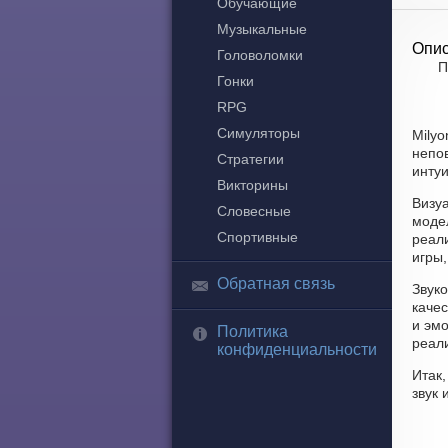
Обучающие
Музыкальные
Опис
Головоломки
П
Гонки
RPG
Симуляторы
Milyo
непов
Стратегии
интуи
Викторины
Визуа
Словесные
моде
Спортивные
реал
игры,
Обратная связь
Звуко
каче
и эм
Политика
реал
конфиденциальности
Итак
звук 