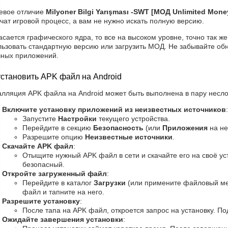
евое отличие
Milyoner Bilgi Yarışması -SWT [МОД Unlimited Mone
чат игровой процесс, а вам не нужно искать полную версию.
асается графического ядра, то все на высоком уровне, точно так же
льзовать стандартную версию или загрузить МОД. Не забывайте об
чных приложений.
установить APK файл на Android
алляция APK файла на Android может быть выполнена в пару несло
Включите установку приложений из неизвестных источников
:
Запустите
Настройки
текущего устройства.
Перейдите в секцию
Безопасность
(или
Приложения
на не
Разрешите опцию
Неизвестные источники
.
Скачайте APK файл
:
Отыщите нужный APK файл в сети и скачайте его на своё уст
безопасный.
Откройте загруженный файл
:
Перейдите в каталог
Загрузки
(или примените файловый ме
файл и тапните на него.
Разрешите установку
:
После тапа на APK файл, откроется запрос на установку. По
Ожидайте завершения установки
: