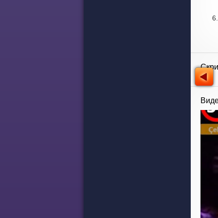
Скр
Виде