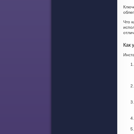
Ключ
облег
Что к
испо
отли
Как 
Инст