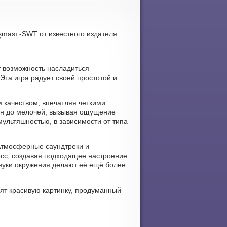
ışması -SWT от известного издателя
ёт возможность насладиться
Эта игра радует своей простотой и
м качеством, впечатляя четкими
ан до мелочей, вызывая ощущение
ультяшностью, в зависимости от типа
. Атмосферные саундтреки и
есс, создавая подходящее настроение
вуки окружения делают её ещё более
бят красивую картинку, продуманный