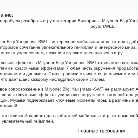
ание:
опробуем разобрать игру с категории Викторины. Milyoner Bilgi Yar
SoyturkWEB.
ner Bilgi Yarışması -SWT - интересная мобильная игра, которая да
торимое сочетание увлекательного геймплея и интересного мира. 
тивным управлением, позволяя игрокам насладиться в игру.
льные эффекты в Milyoner Bilgi Yarışması -SWT отличается высоки
лями и красочными эффектами. Любая часть окружения проработ
истичности и динамики. Стиль графики отличается реализмом или м
 что даёт шанс каждому насладиться своим стилем.
вое сопровождение в Milyoner Bilgi Yarışması -SWT не разочарует
ственные звуковые эффекты усиливают погружение в игровой проц
оции. Музыка подчеркивает ключевые моменты игры, а различные з
истичной.
, это отличный вариант для любителей мобильных игр, которые лю
и увлекательный геймплей.
Главные требования.