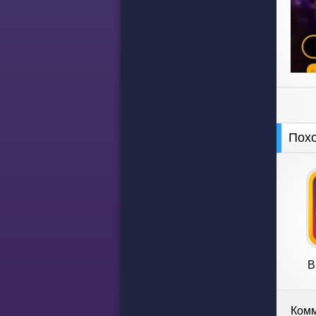
Пох
B
Комм