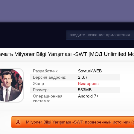
ачать Milyoner Bilgi Yarışması -SWT [МОД Unlimited M
Разработчик:
SoyturkWEB
Версия андроид:
2.3.7
Жанр:
Викторины
Размер:
553MB
Операционная
Android 7+
система:
Milyoner Bilgi Yarışması -SWT: проверенный источник 