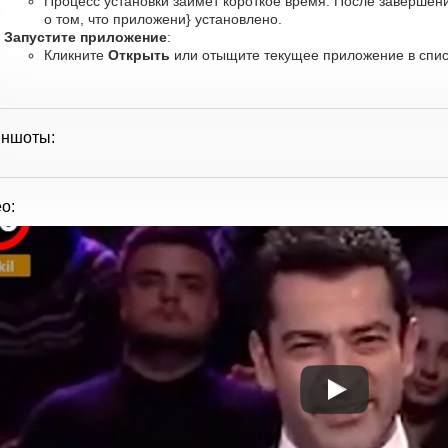
Процесс установки займет короткое время. После завершен
о том, что приложени} установлено.
Запустите приложение
:
Кликните
Открыть
или отыщите текущее приложение в списк
иншоты:
о: