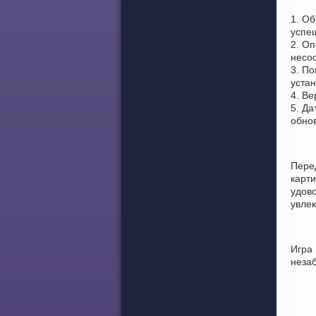
1. О
успе
2. Оп
несоо
3. По
устан
4. Ве
5. Да
обно
Пере
карт
удово
увлек
Игра
неза