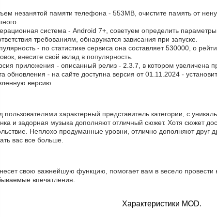
бъем незанятой памяти телефона - 553MB, очистите память от нен
шного.
ерационная система - Android 7+, советуем определить параметры 
тветствия требованиям, обнаружатся зависания при запуске.
пулярность - по статистике сервиса она составляет 530000, о рейт
овок, внесите свой вклад в популярность.
рсия приложения - описанный релиз - 2.3.7, в котором увеличена п
та обновления - на сайте доступна версия от 01.11.2024 - установ
вленную версию.
д пользователями характерный представитель категории, с уникал
инка и задорная музыка дополняют отличный сюжет. Хотя сюжет до
льствие. Неплохо продуманные уровни, отлично дополняют друг др
ать вас все больше.
 несет свою важнейшую функцию, помогает вам в весело провести 
бываемые впечатления.
Характеристики MOD.