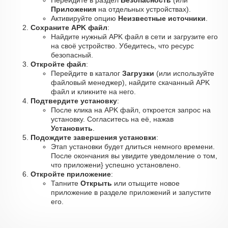
Перейдите в раздел
Безопасность
(или
Приложения
на отдельных устройствах).
Активируйте опцию
Неизвестные источники
.
Сохраните APK файл
:
Найдите нужный APK файл в сети и загрузите его
на своё устройство. Убедитесь, что ресурс
безопасный.
Откройте файл
:
Перейдите в каталог
Загрузки
(или используйте
файловый менеджер), найдите скачанный APK
файл и кликните на него.
Подтвердите установку
:
После клика на APK файл, откроется запрос на
установку. Согласитесь на её, нажав
Установить
.
Подождите завершения установки
:
Этап установки будет длиться немного времени.
После окончания вы увидите уведомление о том,
что приложени} успешно установлено.
Откройте приложение
:
Тапните
Открыть
или отыщите новое
приложение в разделе приложений и запустите
его.