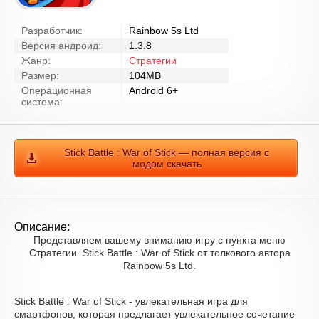
Разработчик:
Rainbow 5s Ltd
Версия андроид:
1.3.8
Жанр:
Стратегии
Размер:
104MB
Операционная
Android 6+
система:
Stick Battle : War of Stick — полная версия с
модом скачать
Описание:
Представляем вашему вниманию игру с пункта меню
Стратегии. Stick Battle : War of Stick от толкового автора
Rainbow 5s Ltd.
Stick Battle : War of Stick - увлекательная игра для
смартфонов, которая предлагает увлекательное сочетание