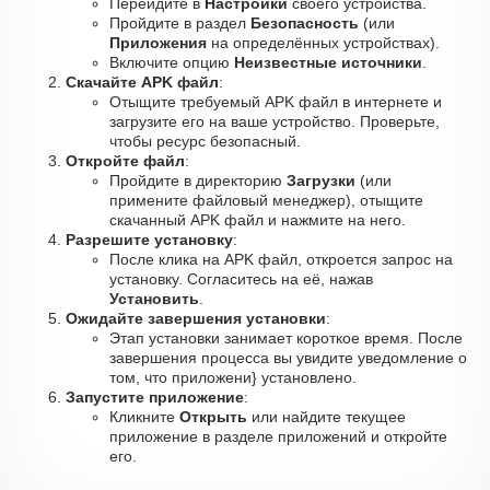
Перейдите в
Настройки
своего устройства.
Пройдите в раздел
Безопасность
(или
Приложения
на определённых устройствах).
Включите опцию
Неизвестные источники
.
Скачайте APK файл
:
Отыщите требуемый APK файл в интернете и
загрузите его на ваше устройство. Проверьте,
чтобы ресурс безопасный.
Откройте файл
:
Пройдите в директорию
Загрузки
(или
примените файловый менеджер), отыщите
скачанный APK файл и нажмите на него.
Разрешите установку
:
После клика на APK файл, откроется запрос на
установку. Согласитесь на её, нажав
Установить
.
Ожидайте завершения установки
:
Этап установки занимает короткое время. После
завершения процесса вы увидите уведомление о
том, что приложени} установлено.
Запустите приложение
:
Кликните
Открыть
или найдите текущее
приложение в разделе приложений и откройте
его.