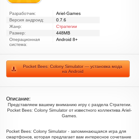
Разработчик:
Ariel-Games
Версия андроид:
0.7.6
Жанр:
Стратегии
Размер:
448MB
Операционная
Android 8+
система:
Pocket Bees: Colony Simulator — установка мода
на Android
Описание:
Представляем вашему вниманию игру с раздела Стратегии.
Pocket Bees: Colony Simulator от известного коллектива Ariel-
Games.
Pocket Bees: Colony Simulator - запоминающаяся игра для
смартфонов, которая предлагает вам интересное сочетание