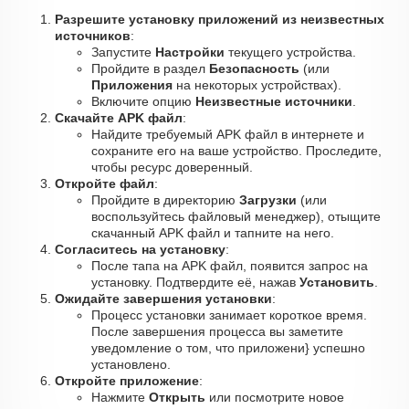
Разрешите установку приложений из неизвестных
источников
:
Запустите
Настройки
текущего устройства.
Пройдите в раздел
Безопасность
(или
Приложения
на некоторых устройствах).
Включите опцию
Неизвестные источники
.
Скачайте APK файл
:
Найдите требуемый APK файл в интернете и
сохраните его на ваше устройство. Проследите,
чтобы ресурс доверенный.
Откройте файл
:
Пройдите в директорию
Загрузки
(или
воспользуйтесь файловый менеджер), отыщите
скачанный APK файл и тапните на него.
Согласитесь на установку
:
После тапа на APK файл, появится запрос на
установку. Подтвердите её, нажав
Установить
.
Ожидайте завершения установки
:
Процесс установки занимает короткое время.
После завершения процесса вы заметите
уведомление о том, что приложени} успешно
установлено.
Откройте приложение
:
Нажмите
Открыть
или посмотрите новое