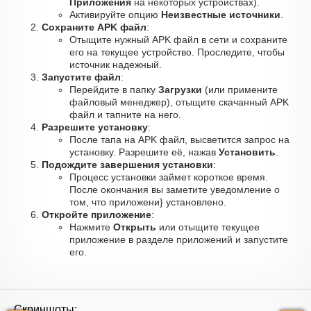
Приложения
на некоторых устройствах).
Активируйте опцию
Неизвестные источники
.
Сохраните APK файл
:
Отыщите нужный APK файл в сети и сохраните
его на текущее устройство. Проследите, чтобы
источник надежный.
Запустите файл
:
Перейдите в папку
Загрузки
(или примените
файловый менеджер), отыщите скачанный APK
файл и тапните на него.
Разрешите установку
:
После тапа на APK файл, высветится запрос на
установку. Разрешите её, нажав
Установить
.
Подождите завершения установки
:
Процесс установки займет короткое время.
После окончания вы заметите уведомление о
том, что приложени} установлено.
Откройте приложение
:
Нажмите
Открыть
или отыщите текущее
приложение в разделе приложений и запустите
его.
Скриншоты: