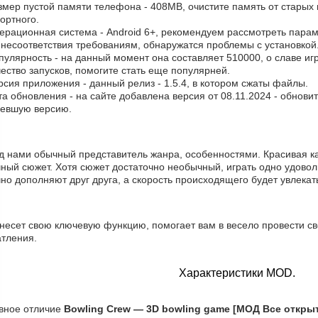
змер пустой памяти телефона - 408MB, очистите память от старых
ортного.
перационная система - Android 6+, рекомендуем рассмотреть пара
 несоответствия требованиям, обнаружатся проблемы с установкой
пулярность - на данный момент она составляет 510000, о cлаве и
ество запусков, помогите стать еще популярней.
рсия приложения - данный релиз - 1.5.4, в котором сжаты файлы.
та обновления - на сайте добавлена версия от 08.11.2024 - обнови
ревшую версию.
д нами обычный представитель жанра, особенностями. Красивая к
чный сюжет. Хотя сюжет достаточно необычный, играть одно удово
но дополняют друг друга, а скорость происходящего будет увлекат
 несет свою ключевую функцию, помогает вам в весело провести св
атления.
Характеристики MOD.
вное отличие
Bowling Crew — 3D bowling game [МОД Все откры