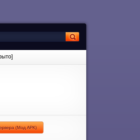
рыто]
сервера (Мод APK)