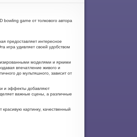
D bowling game от толкового автора
орая предоставляет интересное
та игра удивляет своей удобством
тализированными моделями и яркими
здавая впечатление живого и
ичного до мультяшного, зависит от
еки и эффекты добавляют
деляет важные сцены, а различные
т красивую картинку, качественный