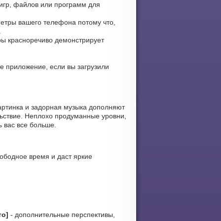
 игр, файлов или программ для
метры вашего телефона потому что,
.
гры красноречиво демонстрирует
те приложение, если вы загрузили
артинка и задорная музыка дополняют
льствие. Неплохо продуманные уровни,
ь вас все больше.
ободное время и даст яркие
то]
- дополнительные перспективы,