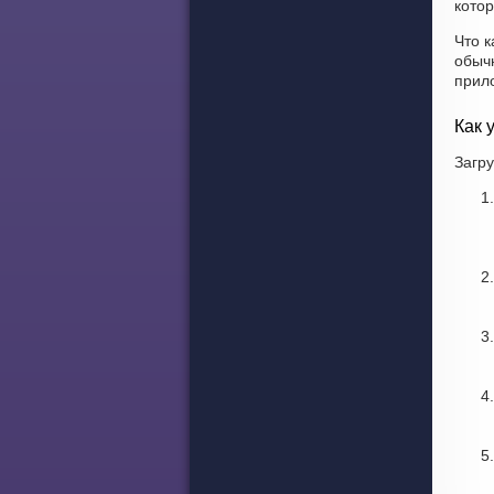
котор
Что к
обыч
прил
Как 
Загру