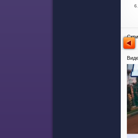
Скр
Виде