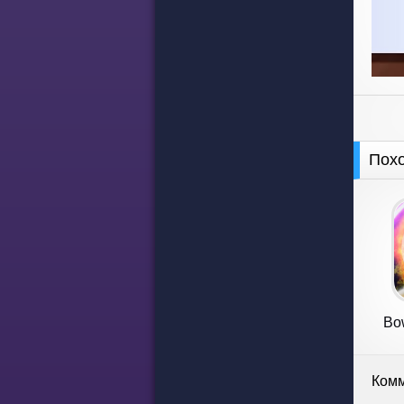
Пох
Bow
Комм