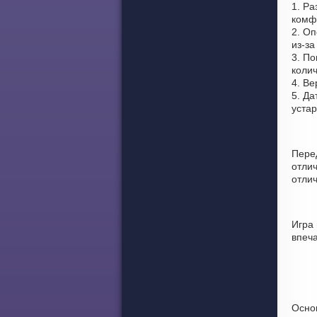
1. Ра
комф
2. О
из-за
3. По
колич
4. Ве
5. Да
уста
Пере
отли
отлич
Игра
впеч
Осно