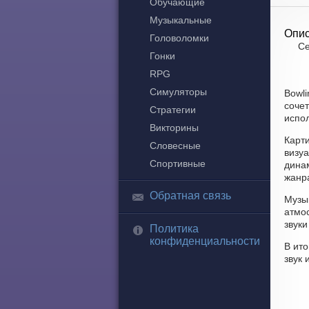
Обучающие
Музыкальные
Опис
Головоломки
Се
Гонки
RPG
Симуляторы
Bowli
соче
Стратегии
испол
Викторины
Карт
Словесные
визу
Спортивные
динам
жанра
Обратная связь
Музык
атмо
звук
Политика
конфиденциальности
В ито
звук 