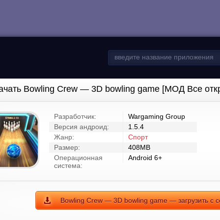
ачать Bowling Crew — 3D bowling game [МОД Все отк
Разработчик:
Wargaming Group
Версия андроид:
1.5.4
Жанр:
Спорт
Размер:
408MB
Операционная
Android 6+
система:
Bowling Crew — 3D bowling game — загрузить с 