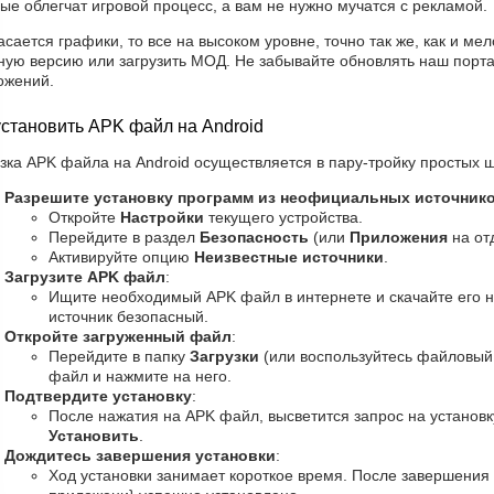
ые облегчат игровой процесс, а вам не нужно мучатся с рекламой.
асается графики, то все на высоком уровне, точно так же, как и ме
ную версию или загрузить МОД. Не забывайте обновлять наш порта
ожений.
установить APK файл на Android
зка APK файла на Android осуществляется в пару-тройку простых ш
Разрешите установку программ из неофициальных источник
Откройте
Настройки
текущего устройства.
Перейдите в раздел
Безопасность
(или
Приложения
на от
Активируйте опцию
Неизвестные источники
.
Загрузите APK файл
:
Ищите необходимый APK файл в интернете и скачайте его н
источник безопасный.
Откройте загруженный файл
:
Перейдите в папку
Загрузки
(или воспользуйтесь файловый
файл и нажмите на него.
Подтвердите установку
:
После нажатия на APK файл, высветится запрос на установку
Установить
.
Дождитесь завершения установки
:
Ход установки занимает короткое время. После завершения 