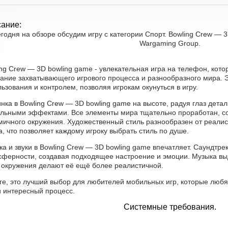
ание:
годня на обзоре обсудим игру с категории Спорт. Bowling Crew — 3
Wargaming Group.
ng Crew — 3D bowling game - увлекательная игра на телефон, кот
тание захватывающего игрового процесса и разнообразного мира. Э
ьзования и контролем, позволяя игрокам окунуться в игру.
инка в Bowling Crew — 3D bowling game на высоте, радуя глаз де
альными эффектами. Все элементы мира тщательно проработан, со
ичного окружения. Художественный стиль разнообразен от реалист
, что позволяет каждому игроку выбрать стиль по душе.
а и звуки в Bowling Crew — 3D bowling game впечатляет. Саундтр
сферности, создавая подходящее настроение и эмоции. Музыка вы
и окружения делают её ещё более реалистичной.
ге, это лучший выбор для любителей мобильных игр, которые любя
и интересный процесс.
Системные требования.