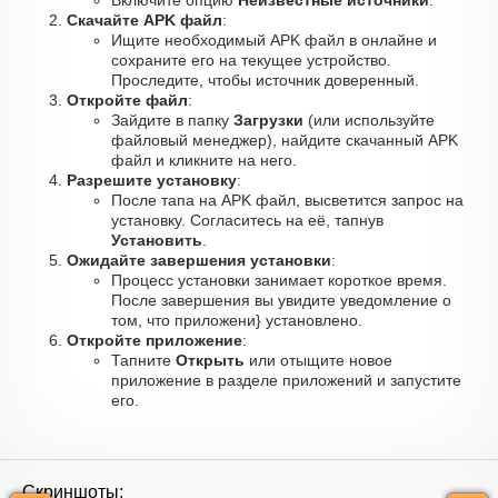
Включите опцию
Неизвестные источники
.
Скачайте APK файл
:
Ищите необходимый APK файл в онлайне и
сохраните его на текущее устройство.
Проследите, чтобы источник доверенный.
Откройте файл
:
Зайдите в папку
Загрузки
(или используйте
файловый менеджер), найдите скачанный APK
файл и кликните на него.
Разрешите установку
:
После тапа на APK файл, высветится запрос на
установку. Согласитесь на её, тапнув
Установить
.
Ожидайте завершения установки
:
Процесс установки занимает короткое время.
После завершения вы увидите уведомление о
том, что приложени} установлено.
Откройте приложение
:
Тапните
Открыть
или отыщите новое
приложение в разделе приложений и запустите
его.
Скриншоты: