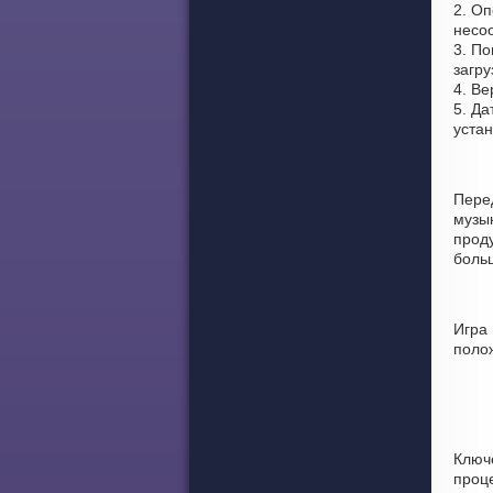
2. Оп
несоо
3. По
загру
4. Ве
5. Да
уста
Пере
музы
проду
боль
Игра 
поло
Ключ
проце