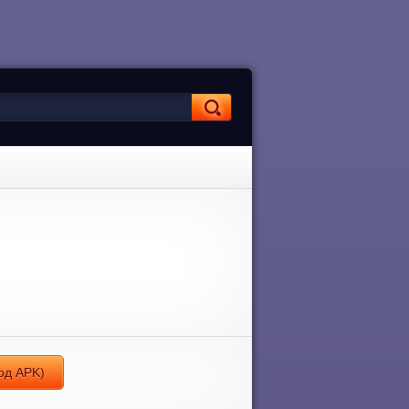
од APK)