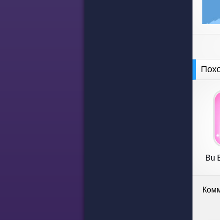
Пох
Bu B
Комм