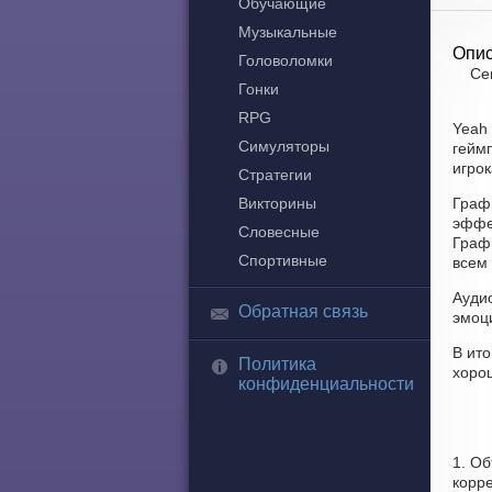
Обучающие
Музыкальные
Опис
Головоломки
Се
Гонки
RPG
Yeah
Симуляторы
гейм
игрок
Стратегии
Викторины
Граф
эффе
Словесные
Графи
Спортивные
всем
Аудио
Обратная связь
эмоц
В ит
Политика
хоро
конфиденциальности
1. Об
корре