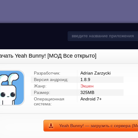
ачать Yeah Bunny! [МОД Все открыто]
Разработчик:
Adrian Zarzycki
Версия андроид:
1.8.9
Жанр:
Экшен
Размер:
325MB
Операционная
Android 7+
система:
Yeah Bunny! — загрузить с сервера (М