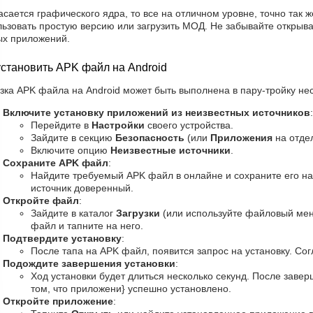
асается графического ядра, то все на отличном уровне, точно так ж
льзовать простую версию или загрузить МОД. Не забывайте открыв
ых приложений.
установить APK файл на Android
зка APK файла на Android может быть выполнена в пару-тройку не
Включите установку приложений из неизвестных источников
:
Перейдите в
Настройки
своего устройства.
Зайдите в секцию
Безопасность
(или
Приложения
на отдел
Включите опцию
Неизвестные источники
.
Сохраните APK файл
:
Найдите требуемый APK файл в онлайне и сохраните его на 
источник доверенный.
Откройте файл
:
Зайдите в каталог
Загрузки
(или используйте файловый мен
файл и тапните на него.
Подтвердите установку
:
После тапа на APK файл, появится запрос на установку. Сог
Подождите завершения установки
:
Ход установки будет длиться несколько секунд. После заве
том, что приложени} успешно установлено.
Откройте приложение
: