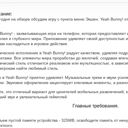
ание:
годня на обзоре обсудим игру с пункта меню Экшен. Yeah Bunny! от 
 Bunny! - захватывающая игра на телефон, которая предоставляет
плея и глубокого мира. Приложение удивляет своей доступностью 
ам насладиться в игровое действие.
ическое исполнение в Yeah Bunny! радует качеством, удивляя п
ктами. Все элементы мира проработан до мелочей, создавая впеч
ческий стиль отличается реализмом или мультяшностью, в зависим
 игрокам найти любимый стиль.
 в Yeah Bunny! приятно удивляет. Музыкальные треки и звуки усил
ии. Звуковое оформление акцентирует ключевые моменты, а разно
оге, это отличный вариант для ценителей мобильных развлечений, 
ший звук и увлекательный геймплей.
Главные требования.
ъем пустой памяти устройства - 325MB, освободите память от нен
ктного.