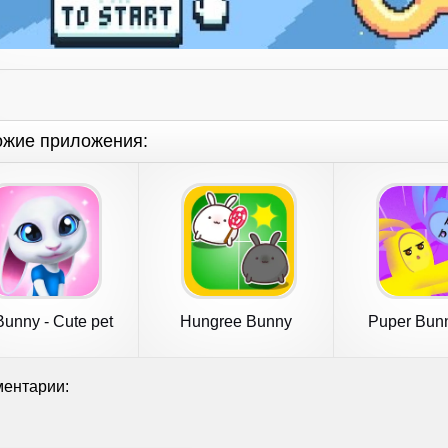
ожие приложения:
unny - Cute pet
Hungree Bunny
Puper Bun
care game
ентарии: