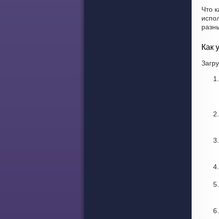
Что к
испо
разн
Как 
Загру