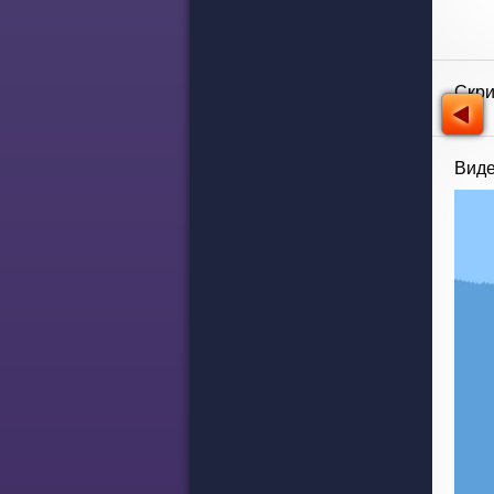
Скр
Виде