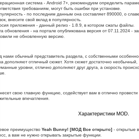
ерационная система - Android 7+, рекомендуем определить парамет
тветствия требованиям, могут быть ошибки при установке.
пулярность - по последним данным она составляет 890000, о cлав
зок, внесите свой вклад в популярность.
рсия приложения - данный релиз - 1.8.9, в котором сжаты файлы.
та обновления - на портале опубликована версия от 07.11.2024 - з
новили не обновленную версию.
д нами обычный представитель раздела, с собственными особеннос
ка дополняют отличный сюжет. Хотя сюжет достаточно необычный, 
манные уровни, отлично дополняют друг друга, а скорость происхо
ше.
несет свою главную функцию, содействует вам в отлично провести
жительные впечатления.
Характеристики MOD.
евое преимущество
Yeah Bunny! [МОД Все открыто]
- открытые 
сс, а вам не нужно открывать закрытые функции.