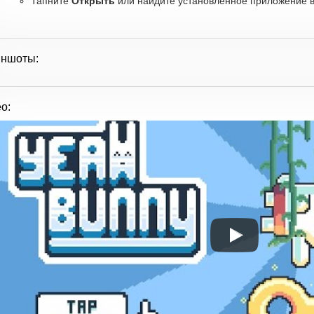
Тапните
Открыть
или найдите установленное приложение в 
иншоты:
о: