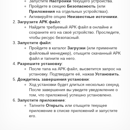
Запустите
Настройки
текущего устройства.
Пройдите в секцию
Безопасность
(или
Приложения
на отдельных устройствах).
Активируйте опцию
Неизвестные источники
.
Загрузите APK файл
:
Найдите требуемый APK файл в онлайне и
сохраните его на своё устройство. Проследите,
чтобы ресурс безопасный.
Запустите файл
:
Пройдите в каталог
Загрузки
(или примените
файловый менеджер), отыщите скачанный APK
файл и тапните на него.
Разрешите установку
:
После тапа на APK файл, высветится запрос на
установку. Подтвердите её, нажав
Установить
.
Дождитесь завершения установки
:
Ход установки будет длиться несколько секунд.
После завершения вы увидите уведомление о
том, что приложени} успешно установлено.
Запустите приложение
:
Тапните
Открыть
или отыщите текущее
приложение в списке приложений и запустите
его.