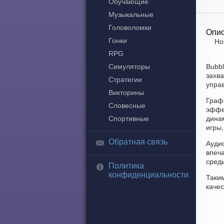
Обучающие
Музыкальные
Головоломки
Опис
Гонки
Но
RPG
Симуляторы
Bubbl
захва
Стратегии
управ
Викторины
Граф
Словесные
эффе
Спортивные
дина
игры,
Обратная связь
Ауди
впеч
сред
Политика
конфиденциальности
Таки
качес