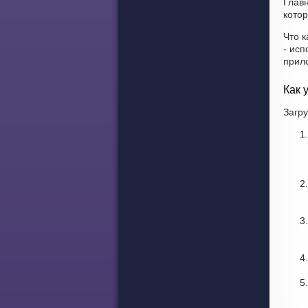
Глав
котор
Что к
- исп
прил
Как 
Загру