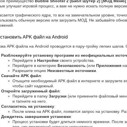
ное преимущество
Bubble Shooter 2 (Бабл Шутер 2) [МОД Меню]
ые улучшат игровой процесс, а вам не нужно искать полную верси
асается графического ядра, то все на замечательном уровне, точно 
ользовать обычную версию или загрузить МОД. Не забывайте обнов
ожений.
установить APK файл на Android
зка APK файла на Android проводится в пару-тройку легких шагов. 
Разблокируйте установку программ из неофициальных исто
Перейдите в
Настройки
своего устройства.
Перейдите в категорию
Безопасность
(или
Приложения
на
Разрешите опцию
Неизвестные источники
.
Скачайте APK файл
:
Отыщите необходимый APK файл в интернете и загрузите ег
чтобы сайт надежный.
Откройте загруженный файл
:
Перейдите в папку
Загрузки
(или примените файловый мен
и тапните на него.
Согласитесь на установку
:
После клика на APK файл, появится запрос на установку. Ра
Дождитесь завершения установки
:
Процесс установки будет длиться немного времени. После 
том, что приложени} успешно установлено.