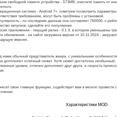
бъем свободной памяти устройства - 573MB, очистите память от не
ктного.
ерационная система - Android 7+, советуем посмотреть параметры в
тветствия требованиям, могут быть проблемы с установкой.
пулярность - по последним данным она составляет 760000, о рейт
ество запусков, сделайте его популярнее.
рсия приложения - текущий релиз - 0.1.9, в котором уменьшены тр
та обновления - на сайте загружена версия от 10.11.2024 - загрузи
ыдущую версию.
д нами обычный представитель жанра, с уникальными особенностя
ка дополняют отличный сюжет. Хотя сюжет достаточно необычный, 
манные уровни, отлично дополняют друг друга, а скорость происхо
ше.
 несет свою главную функцию, содействует вам в весело провести
атления.
Характеристики MOD.