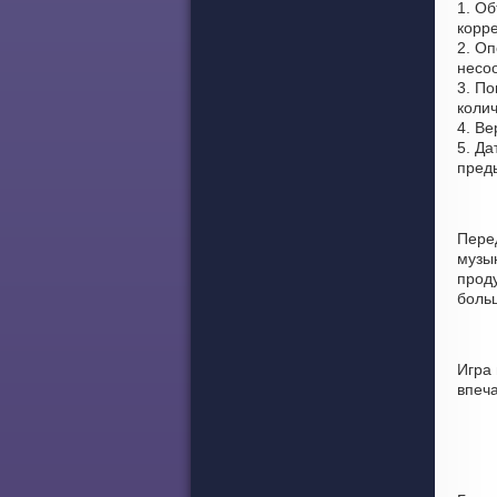
1. О
корре
2. Оп
несоо
3. По
колич
4. Ве
5. Да
пред
Пере
музы
проду
боль
Игра
впеч