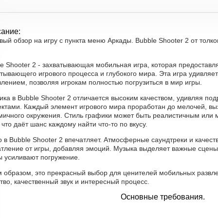
ание:
вый обзор на игру с пункта меню Аркады. Bubble Shooter 2 от толков
e Shooter 2 - захватывающая мобильная игра, которая предоставл
тывающего игрового процесса и глубокого мира. Эта игра удивляе
лением, позволяя игрокам полностью погрузиться в мир игры.
ика в Bubble Shooter 2 отличается высоким качеством, удивляя 
ктами. Каждый элемент игрового мира проработан до мелочей, в
мичного окружения. Стиль графики может быть реалистичным или 
 что даёт шанс каждому найти что-то по вкусу.
о в Bubble Shooter 2 впечатляет. Атмосферные саундтреки и каче
атление от игры, добавляя эмоций. Музыка выделяет важные сцены
ы усиливают погружение.
м образом, это прекрасный выбор для ценителей мобильных развле
тво, качественный звук и интересный процесс.
Основные требования.