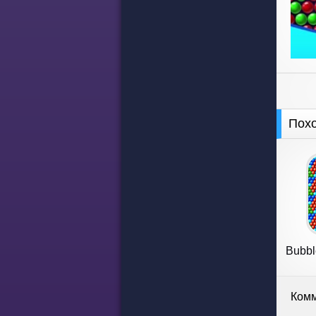
Пох
Bubbl
Комм