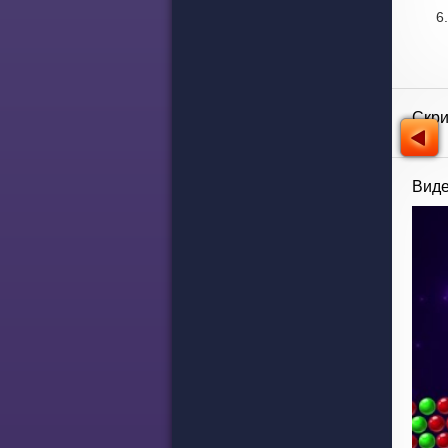
Скр
Виде