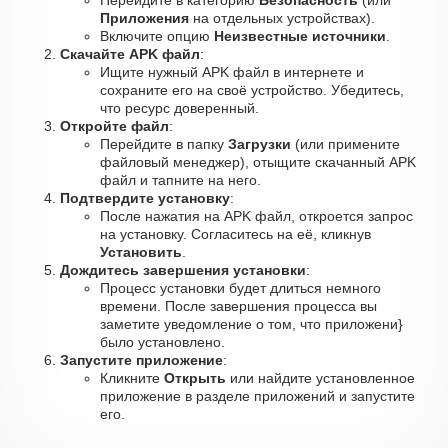
Перейдите в категорию
Безопасность
(или
Приложения
на отдельных устройствах).
Включите опцию
Неизвестные источники
.
Скачайте APK файл
:
Ищите нужный APK файл в интернете и
сохраните его на своё устройство. Убедитесь,
что ресурс доверенный.
Откройте файл
:
Перейдите в папку
Загрузки
(или примените
файловый менеджер), отыщите скачанный APK
файл и тапните на него.
Подтвердите установку
:
После нажатия на APK файл, откроется запрос
на установку. Согласитесь на её, кликнув
Установить
.
Дождитесь завершения установки
:
Процесс установки будет длиться немного
времени. После завершения процесса вы
заметите уведомление о том, что приложени}
было установлено.
Запустите приложение
:
Кликните
Открыть
или найдите установленное
приложение в разделе приложений и запустите
его.