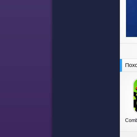
Пох
Comba