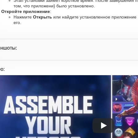
Этап установки займет короткое время. После завершения 
том, что приложени} было установлено.
Откройте приложение
:
Нажмите
Открыть
или найдите установленное приложение в
его.
иншоты:
о: