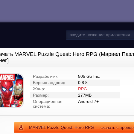
ачать MARVEL Puzzle Quest: Hero RPG (Марвел Пазл
нег]
Разработчик:
505 Go Inc.
Версия андроид:
0.8.8
Жанр:
RPG
Размер:
277MB
Операционная
Android 7+
система:
MARVEL Puzzle Quest: Hero RPG — скачать с провер