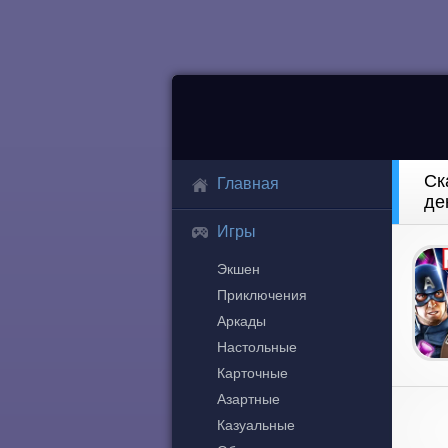
Ск
Главная
де
Игры
Экшен
Приключения
Аркады
Настольные
Карточные
Азартные
Казуальные