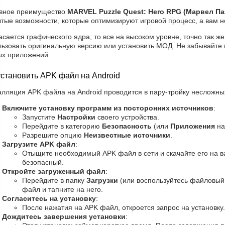
вное преимущество
MARVEL Puzzle Quest: Hero RPG (Марвел Па
тые возможности, которые оптимизируют игровой процесс, а вам н
асается графического ядра, то все на высоком уровне, точно так же
льзовать оригинальную версию или установить МОД. Не забывайте 
ых приложений.
установить APK файл на Android
лляция APK файла на Android проводится в пару-тройку несложных
Включите установку программ из посторонних источников
:
Запустите
Настройки
своего устройства.
Перейдите в категорию
Безопасность
(или
Приложения
на
Разрешите опцию
Неизвестные источники
.
Загрузите APK файл
:
Отыщите необходимый APK файл в сети и скачайте его на ва
безопасный.
Откройте загруженный файл
:
Перейдите в папку
Загрузки
(или воспользуйтесь файловый
файл и тапните на него.
Согласитесь на установку
:
После нажатия на APK файл, откроется запрос на установку
Дождитесь завершения установки
: