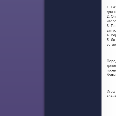
1. Ра
для 
2. Оп
несоо
3. По
запус
4. Ве
5. Да
уста
Пере
допо
проду
боль
Игра 
впеч