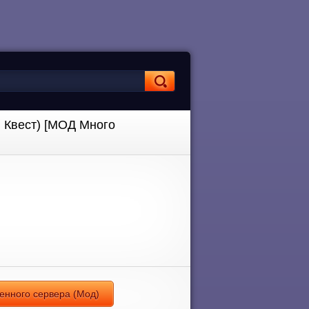
 Квест) [МОД Много
енного сервера (Мод)