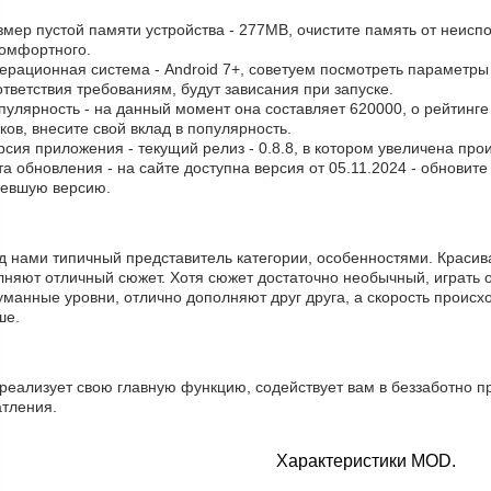
змер пустой памяти устройства - 277MB, очистите память от неис
комфортного.
ерационная система - Android 7+, советуем посмотреть параметры
тветствия требованиям, будут зависания при запуске.
пулярность - на данный момент она составляет 620000, о рейтинг
ков, внесите свой вклад в популярность.
рсия приложения - текущий релиз - 0.8.8, в котором увеличена про
та обновления - на сайте доступна версия от 05.11.2024 - обновит
ревшую версию.
д нами типичный представитель категории, особенностями. Красив
лняют отличный сюжет. Хотя сюжет достаточно необычный, играть 
манные уровни, отлично дополняют друг друга, а скорость происхо
ше.
реализует свою главную функцию, содействует вам в беззаботно п
атления.
Характеристики MOD.