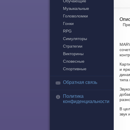
Обучающие
Музыкальные
Головоломки
Опис
Гонки
Пре
RPG
Симуляторы
MARV
Стратегии
соче
Викторины
контр
Словесные
Карт
Спортивные
и яр
динам
типа 
Обратная связь
Звук
доба
Политика
разн
конфиденциальности
В це
звук 