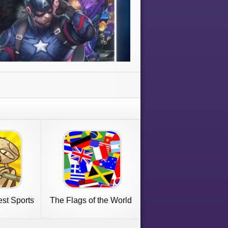
est Sports
The Flags of the World
e
Quiz