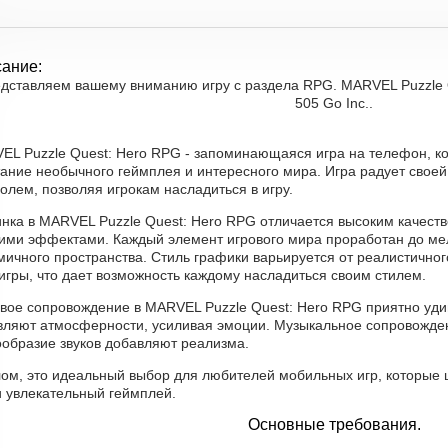
ание:
дставляем вашему вниманию игру с раздела RPG. MARVEL Puzzle Q
505 Go Inc..
EL Puzzle Quest: Hero RPG - запоминающаяся игра на телефон, ко
тание необычного геймплея и интересного мира. Игра радует своей
олем, позволяя игрокам насладиться в игру.
инка в MARVEL Puzzle Quest: Hero RPG отличается высоким качест
кими эффектами. Каждый элемент игрового мира проработан до ме
ичного пространства. Стиль графики варьируется от реалистичног
игры, что дает возможность каждому насладиться своим стилем.
овое сопровождение в MARVEL Puzzle Quest: Hero RPG приятно уди
вляют атмосферности, усиливая эмоции. Музыкальное сопровожде
ообразие звуков добавляют реализма.
лом, это идеальный выбор для любителей мобильных игр, которые 
и увлекательный геймплей.
Основные требования.