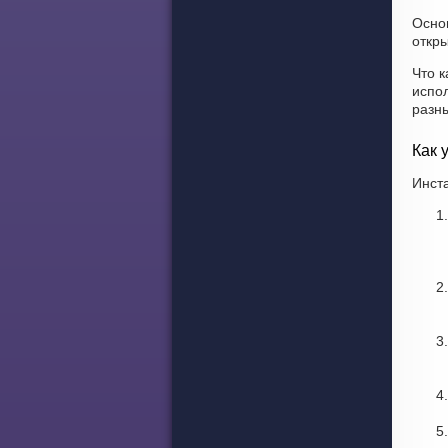
Осно
откры
Что к
испо
разн
Как 
Инста