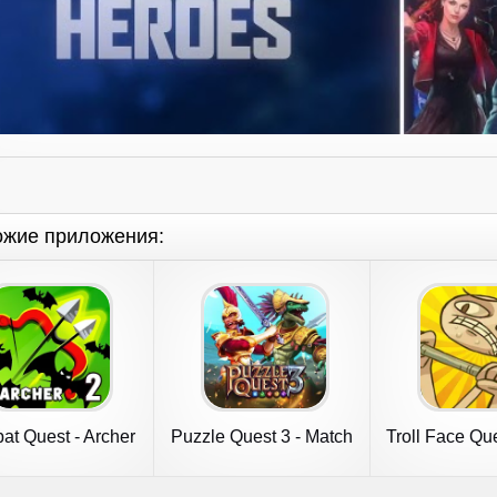
ожие приложения:
t Quest - Archer
Puzzle Quest 3 - Match
Troll Face Qu
Hero RPG
3 RPG
Puzzl