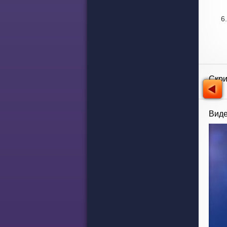
Скр
Виде