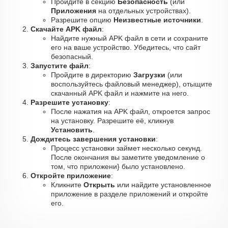
Пройдите в секцию
Безопасность
(или
Приложения
на отдельных устройствах).
Разрешите опцию
Неизвестные источники
.
Скачайте APK файл
:
Найдите нужный APK файл в сети и сохраните
его на ваше устройство. Убедитесь, что сайт
безопасный.
Запустите файл
:
Пройдите в директорию
Загрузки
(или
воспользуйтесь файловый менеджер), отыщите
скачанный APK файл и нажмите на него.
Разрешите установку
:
После нажатия на APK файл, откроется запрос
на установку. Разрешите её, кликнув
Установить
.
Дождитесь завершения установки
:
Процесс установки займет несколько секунд.
После окончания вы заметите уведомление о
том, что приложени} было установлено.
Откройте приложение
:
Кликните
Открыть
или найдите установленное
приложение в разделе приложений и откройте
его.