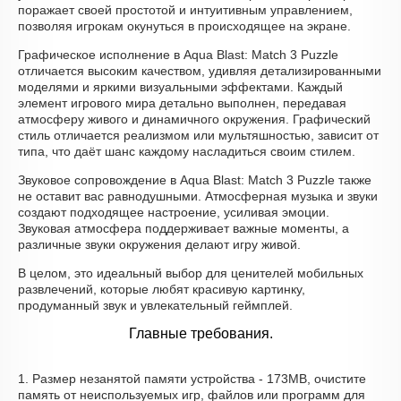
поражает своей простотой и интуитивным управлением,
позволяя игрокам окунуться в происходящее на экране.
Графическое исполнение в Aqua Blast: Match 3 Puzzle
отличается высоким качеством, удивляя детализированными
моделями и яркими визуальными эффектами. Каждый
элемент игрового мира детально выполнен, передавая
атмосферу живого и динамичного окружения. Графический
стиль отличается реализмом или мультяшностью, зависит от
типа, что даёт шанс каждому насладиться своим стилем.
Звуковое сопровождение в Aqua Blast: Match 3 Puzzle также
не оставит вас равнодушными. Атмосферная музыка и звуки
создают подходящее настроение, усиливая эмоции.
Звуковая атмосфера поддерживает важные моменты, а
различные звуки окружения делают игру живой.
В целом, это идеальный выбор для ценителей мобильных
развлечений, которые любят красивую картинку,
продуманный звук и увлекательный геймплей.
Главные требования.
1. Размер незанятой памяти устройства - 173MB, очистите
память от неиспользуемых игр, файлов или программ для