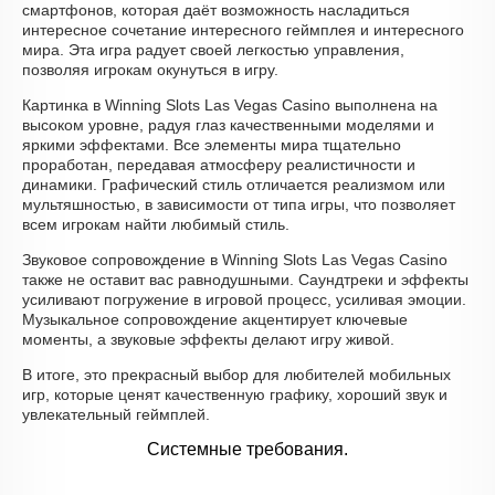
смартфонов, которая даёт возможность насладиться
интересное сочетание интересного геймплея и интересного
мира. Эта игра радует своей легкостью управления,
позволяя игрокам окунуться в игру.
Картинка в Winning Slots Las Vegas Casino выполнена на
высоком уровне, радуя глаз качественными моделями и
яркими эффектами. Все элементы мира тщательно
проработан, передавая атмосферу реалистичности и
динамики. Графический стиль отличается реализмом или
мультяшностью, в зависимости от типа игры, что позволяет
всем игрокам найти любимый стиль.
Звуковое сопровождение в Winning Slots Las Vegas Casino
также не оставит вас равнодушными. Саундтреки и эффекты
усиливают погружение в игровой процесс, усиливая эмоции.
Музыкальное сопровождение акцентирует ключевые
моменты, а звуковые эффекты делают игру живой.
В итоге, это прекрасный выбор для любителей мобильных
игр, которые ценят качественную графику, хороший звук и
увлекательный геймплей.
Системные требования.