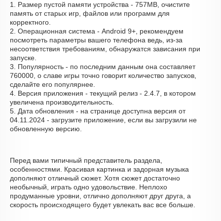
1. Размер пустой памяти устройства - 757MB, очистите
память от старых игр, файлов или программ для
корректного.
2. Операционная система - Android 9+, рекомендуем
посмотреть параметры вашего телефона ведь, из-за
несоответствия требованиям, обнаружатся зависания при
запуске.
3. Популярность - по последним данным она составляет
760000, о cлаве игры точно говорит количество запусков,
сделайте его популярнее.
4. Версия приложения - текущий релиз - 2.4.7, в котором
увеличена производительность.
5. Дата обновления - на странице доступна версия от
04.11.2024 - загрузите приложение, если вы загрузили не
обновленную версию.
Перед вами типичный представитель раздела,
особенностями. Красивая картинка и задорная музыка
дополняют отличный сюжет. Хотя сюжет достаточно
необычный, играть одно удовольствие. Неплохо
продуманные уровни, отлично дополняют друг друга, а
скорость происходящего будет увлекать вас все больше.