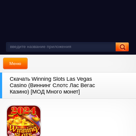
Меню
Скачать Winning Slots Las Vegas
Casino (Виннинг Слотс Лас Вегас
Казино) [МОД Много монет]