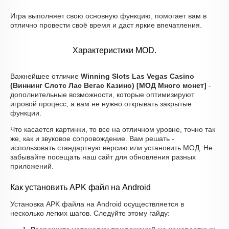
Игра выполняет свою основную функцию, помогает вам в
отлично провести своё время и даст яркие впечатления.
Характеристики MOD.
Важнейшее отличие
Winning Slots Las Vegas Casino
(Виннинг Слотс Лас Вегас Казино) [МОД Много монет]
-
дополнительные возможности, которые оптимизируют
игровой процесс, а вам не нужно открывать закрытые
функции.
Что касается картинки, то все на отличном уровне, точно так
же, как и звуковое сопровождение. Вам решать -
использовать стандартную версию или установить МОД. Не
забывайте посещать наш сайт для обновления разных
приложений.
Как установить APK файл на Android
Установка APK файла на Android осуществляется в
несколько легких шагов. Следуйте этому гайду: