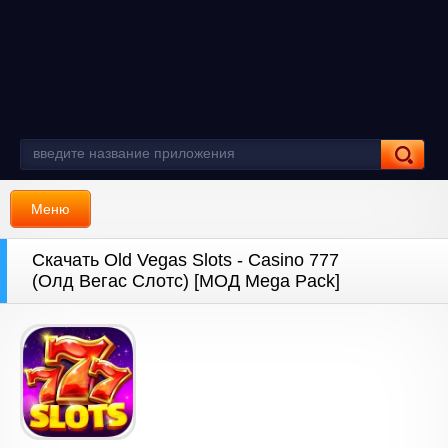
Меню
Скачать Old Vegas Slots - Casino 777
(Олд Вегас Слотс) [МОД Mega Pack]