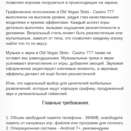
позволяя игрокам погрузиться в происходящее на экране.
Графическое исполнение в Old Vegas Slots - Casino 777
выполнена на высоком уровне, радуя глаз качественными
моделями и яркими эффектами. Каждый аспект игры
детально выполнен, вызывая ощущение реалистичности и
динамики. Визуальный стиль может быть реалистичным или
мультяшным, зависит от типа, что позволяет каждому игроку
найти что-то по вкусу.
Музыка и звуки в Old Vegas Slots - Casino 777 также не
оставит вас равнодушными. Музыкальные треки и звуки
усиливают впечатление от игры, добавляя эмоций. Звуковое
оформление акцентирует ключевые моменты, а звуковые
эффекты делают её ещё более реалистичной.
Итак, это идеальный выбор для ценителей мобильных
развлечений, которые ищут хорошую графику, продуманный
звук и увлекательный геймплей.
Главные требования.
1. Объем свободной памяти телефона - 384MB, освободите
память от ненужных игр, файлов или программ для полного.
2. Операционная система - Android 7+, рекомендуем