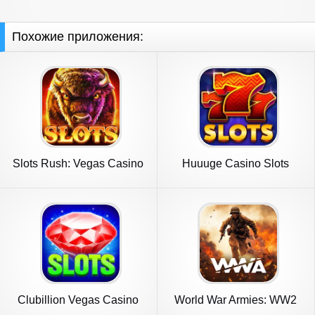
Похожие приложения:
Slots Rush: Vegas Casino
Huuuge Casino Slots
Slots
Vegas 777
Clubillion Vegas Casino
World War Armies: WW2
Slots
PvP RTS