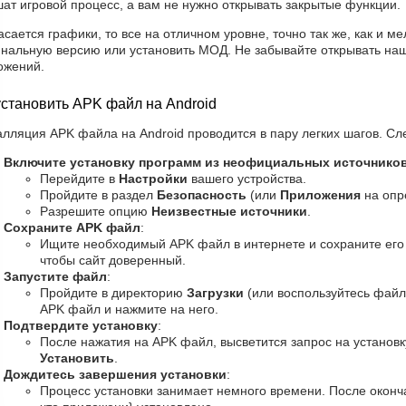
ат игровой процесс, а вам не нужно открывать закрытые функции.
асается графики, то все на отличном уровне, точно так же, как и м
нальную версию или установить МОД. Не забывайте открывать наш 
ожений.
установить APK файл на Android
лляция APK файла на Android проводится в пару легких шагов. Сле
Включите установку программ из неофициальных источнико
Перейдите в
Настройки
вашего устройства.
Пройдите в раздел
Безопасность
(или
Приложения
на опр
Разрешите опцию
Неизвестные источники
.
Сохраните APK файл
:
Ищите необходимый APK файл в интернете и сохраните его 
чтобы сайт доверенный.
Запустите файл
:
Пройдите в директорию
Загрузки
(или воспользуйтесь файл
APK файл и нажмите на него.
Подтвердите установку
:
После нажатия на APK файл, высветится запрос на установку
Установить
.
Дождитесь завершения установки
:
Процесс установки занимает немного времени. После оконч