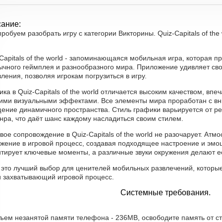
ание:
робуем разобрать игру с категории Викторины. Quiz-Capitals of the 
Capitals of the world - запоминающаяся мобильная игра, которая 
ычного геймплея и разнообразного мира. Приложение удивляет сво
ления, позволяя игрокам погрузиться в игру.
ка в Quiz-Capitals of the world отличается высоким качеством, в
кими визуальными эффектами. Все элементы мира проработан с вн
ение динамичного пространства. Стиль графики варьируется от ре
нра, что даёт шанс каждому насладиться своим стилем.
вое сопровождение в Quiz-Capitals of the world не разочарует. Ат
ужение в игровой процесс, создавая подходящее настроение и эмо
нтирует ключевые моменты, а различные звуки окружения делают е
, это лучший выбор для ценителей мобильных развлечений, которы
и захватывающий игровой процесс.
Системные требования.
бъем незанятой памяти телефона - 236MB, освободите память от с