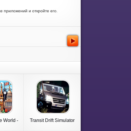
е приложений и откройте его.
he World -
Transit Drift Simulator
1