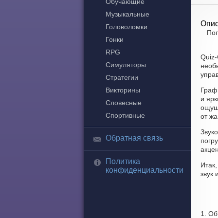
Обучающие
Музыкальные
Опис
Головоломки
Поп
Гонки
RPG
Quiz-
Симуляторы
необ
управ
Стратегии
Викторины
Графи
и яр
Словесные
ощущ
Спортивные
от жа
Звуко
Обратная связь
погр
акце
Политика
Итак
конфиденциальности
звук 
1. О