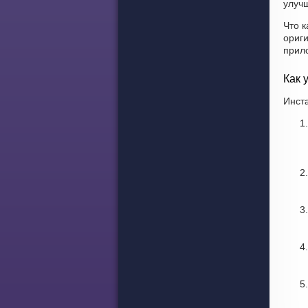
улучш
Что к
ориги
прил
Как 
Инста