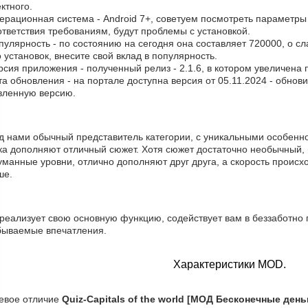
ктного.
ерационная система - Android 7+, советуем посмотреть параметры
тветствия требованиям, будут проблемы с установкой.
пулярность - по состоянию на сегодня она составляет 720000, о c
 установок, внесите свой вклад в популярность.
рсия приложения - полученный релиз - 2.1.6, в котором увеличена 
та обновления - на портале доступна версия от 05.11.2024 - обнов
вленную версию.
д нами обычный представитель категории, с уникальными особенно
ка дополняют отличный сюжет. Хотя сюжет достаточно необычный, 
манные уровни, отлично дополняют друг друга, а скорость происхо
ше.
реализует свою основную функцию, содействует вам в беззаботно 
бываемые впечатления.
Характеристики MOD.
евое отличие
Quiz-Capitals of the world [МОД Бесконечные день