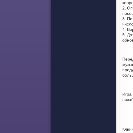
корре
2. Оп
несоо
3. По
число
4. Ве
5. Да
обно
Пере
музы
проду
боль
Игра 
неза
Ключ