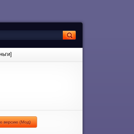
ньги]
ую версию (Мод)