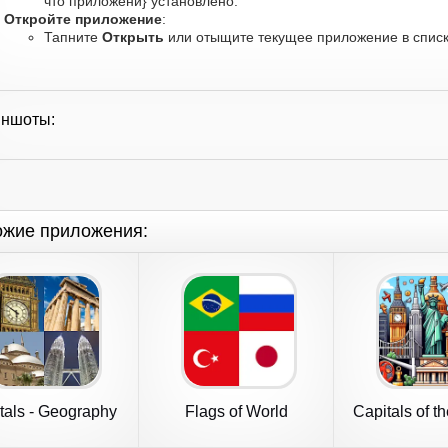
что приложени} установлено.
Откройте приложение
:
Тапните
Открыть
или отыщите текущее приложение в списк
иншоты:
ожие приложения:
tals - Geography
Flags of World
Capitals of t
Quiz
Countries Quiz
Quiz 