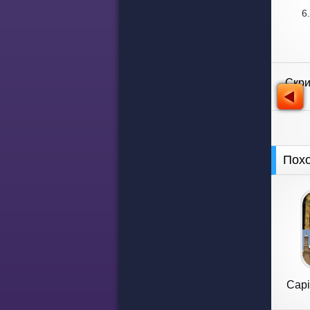
Скр
Пох
Capi