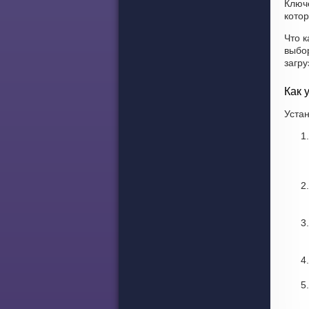
Ключ
котор
Что к
выбор
загр
Как 
Устан