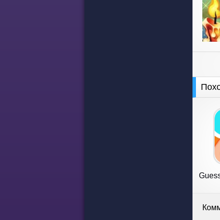
Пох
Guess
Комм