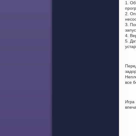
1. О
прог
2. Оп
несоо
3. По
запус
4. Ве
5. Да
уста
Пере
задо
Непло
все 
Игра
впеч