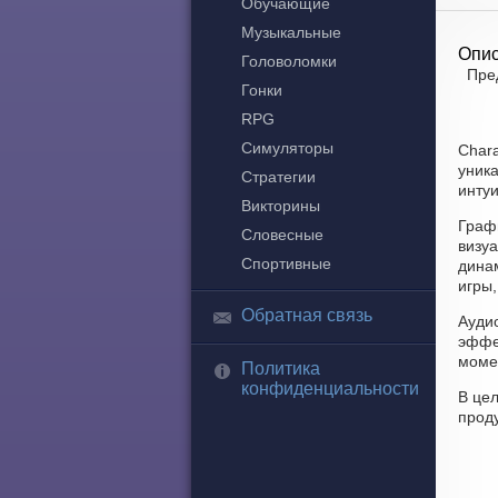
Обучающие
Музыкальные
Опис
Головоломки
Пре
Гонки
RPG
Симуляторы
Char
уник
Стратегии
интуи
Викторины
Граф
Словесные
визу
Спортивные
дина
игры,
Обратная связь
Ауди
эффе
моме
Политика
конфиденциальности
В цел
прод