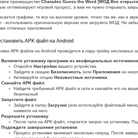
евое преимущество
Charades Guess the Word [МОД Все открыто
ые оптимизируют игровой процесс, а вам не нужно открывать закр
асается графики, то все на высоком уровне, точно так же, как и зв
 - использовать оригинальную версию или загрузить МОД. Не забы
узки отличных приложений.
установить APK файл на Android
овка APK файла на Android проводится в пару-тройку несложных ш
Включите установку программ из неофициальных источнико
Откройте
Настройки
вашего устройства.
Зайдите в секцию
Безопасность
(или
Приложения
на некот
Активируйте опцию
Неизвестные источники
.
Скачайте APK файл
:
Найдите требуемый APK файл в сети и скачайте его на ваше 
безопасный.
Запустите файл
:
Зайдите в папку
Загрузки
(или используйте файловый мене
нажмите на него.
Разрешите установку
:
После тапа на APK файл, откроется запрос на установку. По
Подождите завершения установки
:
Процесс установки занимает несколько секунд. После завер