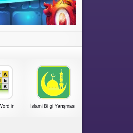
Word in
İslami Bilgi Yarışması
an