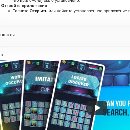
что приложени} было установлено.
Откройте приложение
:
Тапните
Открыть
или найдите установленное приложение в 
иншоты:
о: