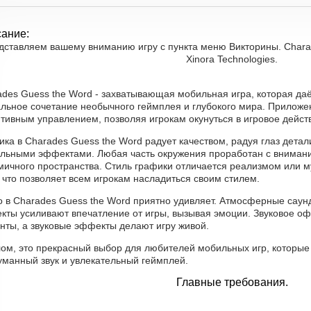
ание:
дставляем вашему вниманию игру с пункта меню Викторины. Charad
Xinora Technologies.
ades Guess the Word - захватывающая мобильная игра, которая да
альное сочетание необычного геймплея и глубокого мира. Приложе
тивным управлением, позволяя игрокам окунуться в игровое дейст
ика в Charades Guess the Word радует качеством, радуя глаз дет
альными эффектами. Любая часть окружения проработан с вниман
мичного пространства. Стиль графики отличается реализмом или м
 что позволяет всем игрокам насладиться своим стилем.
о в Charades Guess the Word приятно удивляет. Атмосферные саун
кты усиливают впечатление от игры, вызывая эмоции. Звуковое о
нты, а звуковые эффекты делают игру живой.
ом, это прекрасный выбор для любителей мобильных игр, которые 
уманный звук и увлекательный геймплей.
Главные требования.