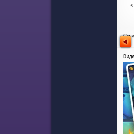
Скр
Виде