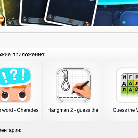
ожие приложения:
 word - Charades
Hangman 2 - guess the
Guess the 
word
Russi
ентарии: