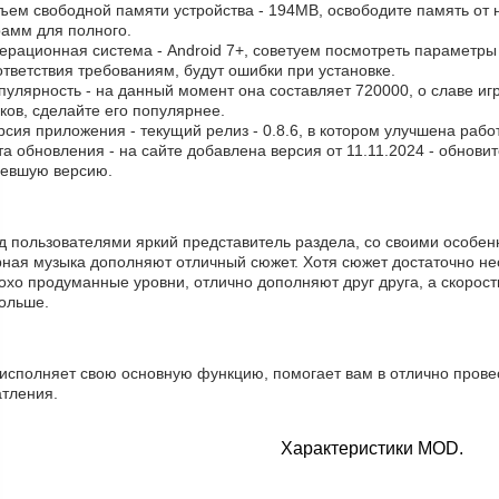
бъем свободной памяти устройства - 194MB, освободите память от
рамм для полного.
ерационная система - Android 7+, советуем посмотреть параметры
тветствия требованиям, будут ошибки при установке.
пулярность - на данный момент она составляет 720000, о cлаве иг
ков, сделайте его популярнее.
рсия приложения - текущий релиз - 0.8.6, в котором улучшена рабо
та обновления - на сайте добавлена версия от 11.11.2024 - обнови
ревшую версию.
д пользователями яркий представитель раздела, со своими особен
рная музыка дополняют отличный сюжет. Хотя сюжет достаточно не
хо продуманные уровни, отлично дополняют друг друга, а скорост
больше.
 исполняет свою основную функцию, помогает вам в отлично прове
атления.
Характеристики MOD.