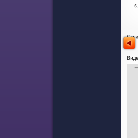
Скр
Виде