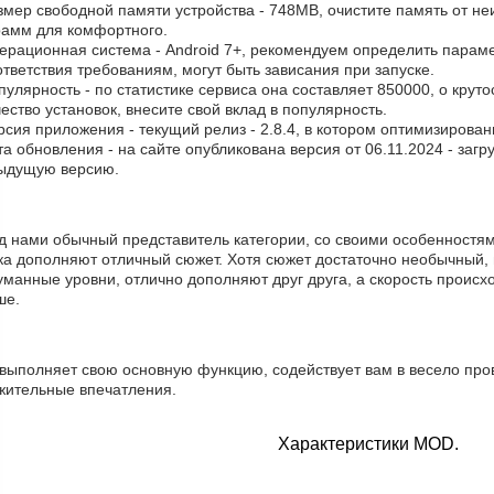
змер свободной памяти устройства - 748MB, очистите память от н
рамм для комфортного.
ерационная система - Android 7+, рекомендуем определить парамет
тветствия требованиям, могут быть зависания при запуске.
пулярность - по статистике сервиса она составляет 850000, о крут
ество установок, внесите свой вклад в популярность.
рсия приложения - текущий релиз - 2.8.4, в котором оптимизирова
та обновления - на сайте опубликована версия от 06.11.2024 - заг
ыдущую версию.
д нами обычный представитель категории, со своими особенностям
ка дополняют отличный сюжет. Хотя сюжет достаточно необычный, 
манные уровни, отлично дополняют друг друга, а скорость происхо
ше.
 выполняет свою основную функцию, содействует вам в весело про
жительные впечатления.
Характеристики MOD.