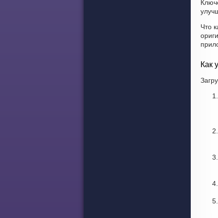
Ключ
улучш
Что к
ориг
прил
Как 
Загру