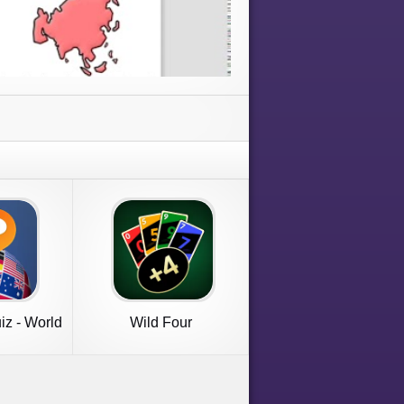
z - World
Wild Four
 1