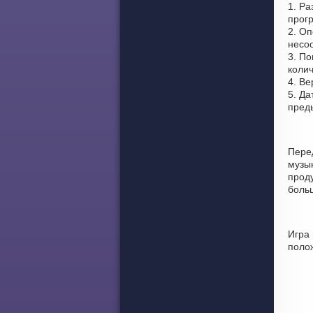
1. Ра
прог
2. Оп
несоо
3. По
колич
4. Ве
5. Да
пред
Пере
музы
проду
боль
Игра
поло