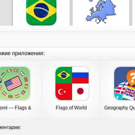
ожие приложения:
omi — Flags &
Flags of World
Geography Qui
Countries
Countries Quiz
Flags
ентарии: