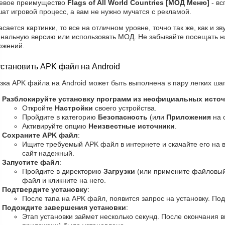
евое преимущество
Flags of All World Countries [МОД Меню]
- вс
ат игровой процесс, а вам не нужно мучатся с рекламой.
асается картинки, то все на отличном уровне, точно так же, как и з
инальную версию или использовать МОД. Не забывайте посещать на
ожений.
установить APK файл на Android
зка APK файла на Android может быть выполнена в пару легких шаг
Разблокируйте установку программ из неофициальных исто
Откройте
Настройки
своего устройства.
Пройдите в категорию
Безопасность
(или
Приложения
на 
Активируйте опцию
Неизвестные источники
.
Сохраните APK файл
:
Ищите требуемый APK файл в интернете и скачайте его на в
сайт надежный.
Запустите файл
:
Пройдите в директорию
Загрузки
(или примените файловый
файл и кликните на него.
Подтвердите установку
:
После тапа на APK файл, появится запрос на установку. По
Подождите завершения установки
:
Этап установки займет несколько секунд. После окончания в