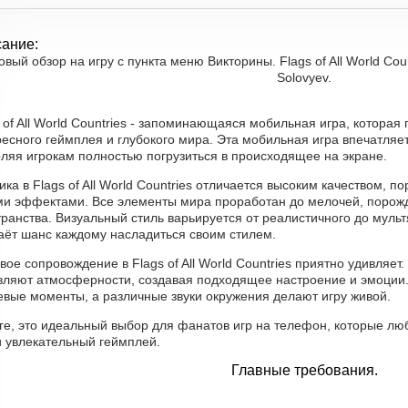
ание:
овый обзор на игру с пункта меню Викторины. Flags of All World Cou
Solovyev.
 of All World Countries - запоминающаяся мобильная игра, котора
есного геймплея и глубокого мира. Эта мобильная игра впечатляе
оляя игрокам полностью погрузиться в происходящее на экране.
ка в Flags of All World Countries отличается высоким качеством,
ми эффектами. Все элементы мира проработан до мелочей, порожд
ранства. Визуальный стиль варьируется от реалистичного до мульт
даёт шанс каждому насладиться своим стилем.
вое сопровождение в Flags of All World Countries приятно удивляет
вляют атмосферности, создавая подходящее настроение и эмоции.
евые моменты, а различные звуки окружения делают игру живой.
ге, это идеальный выбор для фанатов игр на телефон, которые лю
и увлекательный геймплей.
Главные требования.