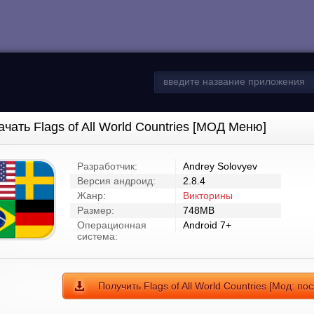
ачать Flags of All World Countries [МОД Меню]
Разработчик:
Andrey Solovyev
Версия андроид:
2.8.4
Жанр:
Викторины
Размер:
748MB
Операционная
Android 7+
система:
Получить Flags of All World Countries [Мод: по