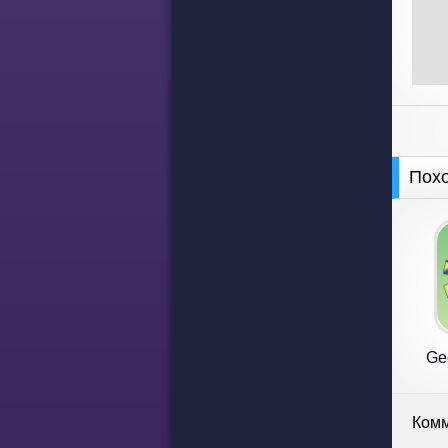
Пох
Ge
Комм