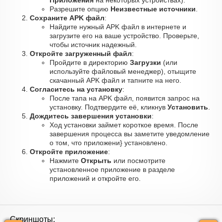
Приложения
на некоторых устройствах).
Разрешите опцию
Неизвестные источники
.
Сохраните APK файл
:
Найдите нужный APK файл в интернете и
загрузите его на ваше устройство. Проверьте,
чтобы источник надежный.
Откройте загруженный файл
:
Пройдите в директорию
Загрузки
(или
используйте файловый менеджер), отыщите
скачанный APK файл и тапните на него.
Согласитесь на установку
:
После тапа на APK файл, появится запрос на
установку. Подтвердите её, кликнув
Установить
.
Дождитесь завершения установки
:
Ход установки займет короткое время. После
завершения процесса вы заметите уведомление
о том, что приложени} установлено.
Откройте приложение
:
Нажмите
Открыть
или посмотрите
установленное приложение в разделе
приложений и откройте его.
Скриншоты: