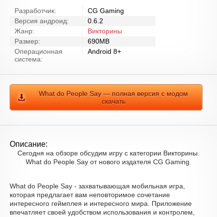
Разработчик:
CG Gaming
Версия андроид:
0.6.2
Жанр:
Викторины
Размер:
690MB
Операционная
Android 8+
система:
What do People Say — полная версия с модом
скачать
Описание:
Сегодня на обзоре обсудим игру с категории Викторины.
What do People Say от нового издателя CG Gaming.
What do People Say - захватывающая мобильная игра,
которая предлагает вам неповторимое сочетание
интересного геймплея и интересного мира. Приложение
впечатляет своей удобством использования и контролем,