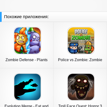
Похожие приложения:
Zombie Defense - Plants
Police vs Zombie: Zombie
War
City
Evolution Merge - Eat and
Troll Face Quest: Horror 3