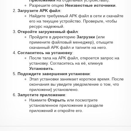
Приложения
на отдельных устройствах).
Разрешите опцию
Неизвестные источники
.
Загрузите APK файл
:
Найдите требуемый APK файл в сети и скачайте
его на текущее устройство. Проверьте, чтобы
ресурс надежный.
Откройте загруженный файл
:
Пройдите в директорию
Загрузки
(или
примените файловый менеджер), отыщите
скачанный APK файл и тапните на него.
Согласитесь на установку
:
После тапа на APK файл, откроется запрос на
установку. Согласитесь на её, кликнув
Установить
.
Подождите завершения установки
:
Этап установки занимает короткое время. После
окончания вы увидите уведомление о том, что
приложени} установлено.
Запустите приложение
:
Нажмите
Открыть
или посмотрите
установленное приложение в разделе
приложений и откройте его.