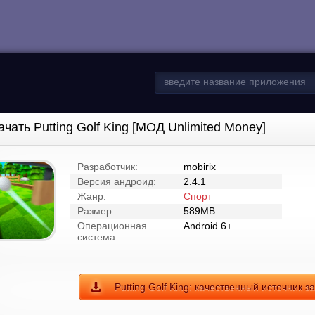
ачать Putting Golf King [МОД Unlimited Money]
Разработчик:
mobirix
Версия андроид:
2.4.1
Жанр:
Спорт
Размер:
589MB
Операционная
Android 6+
система:
Putting Golf King: качественный источник з