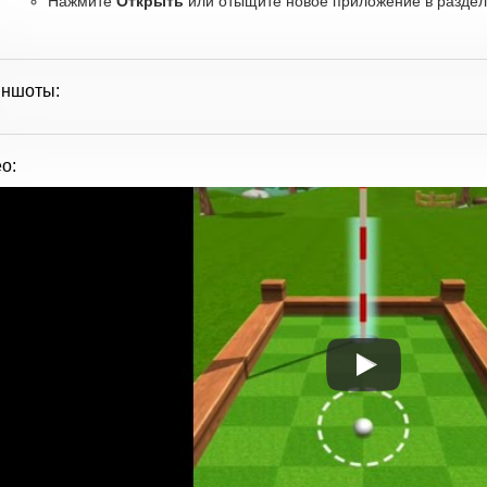
Нажмите
Открыть
или отыщите новое приложение в разделе
иншоты:
о: