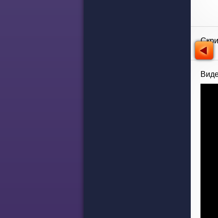
Скр
Виде