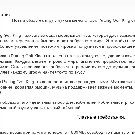
ание:
Новый обзор на игру с пункта меню Спорт. Putting Golf King от
ng Golf King - захватывающая мобильная игра, которая даёт возмо
тание интересного геймплея и разнообразного мира. Эта мобильна
бством управления, позволяя игрокам погрузиться в происходящее
ка в Putting Golf King выполнена на высоком уровне, удивляя ка
ктами. Каждый элемент игрового мира тщательно проработан, пер
ики. Стиль графики разнообразен от реалистичного до мультяшного
ляет каждому игроку найти что-то по вкусу.
в Putting Golf King также не оставит вас равнодушными. Музыкальн
роение, добавляя эмоций. Музыка поддерживает важные моменты, 
й.
м образом, это идеальный выбор для любителей мобильных игр, ко
уманный звук и увлекательный геймплей.
Главные требования.
азмер незанятой памяти телефона - 589MB, освободите память от 