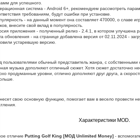
рамм для успешного.
ерационная система - Android 6+, рекомендуем рассмотреть парам
тветствия требованиям, будут ошибки при установке.
пулярность - на данный момент она составляет 470000, о cлаве иг
ков, внесите свой вклад в популярность.
рсия приложения - полученный релиз - 2.4.1, в котором улучшена 
та обновления - на странице добавлена версия от 02.11.2024 - заг
новили устаревшую версию.
д пользователями обычный представитель жанра, с собственными 
рная музыка дополняют отличный сюжет. Хотя сюжет достаточно не
хо продуманные уровни, отлично дополняют друг друга, а скорост
больше.
несет свою основную функцию, помогает вам в весело провести не
атления.
Характеристики MOD.
ное отличие
Putting Golf King [МОД Unlimited Money]
- вспомогат