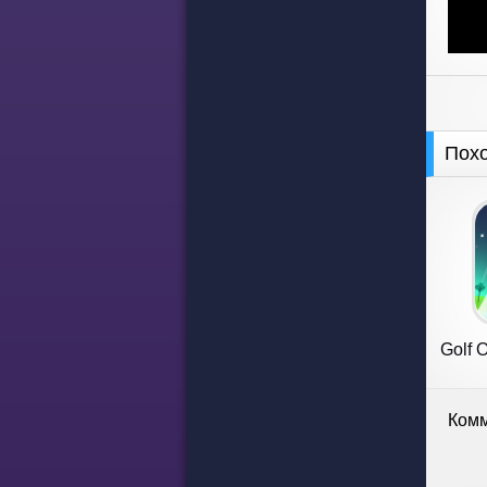
Пох
Golf O
Комм