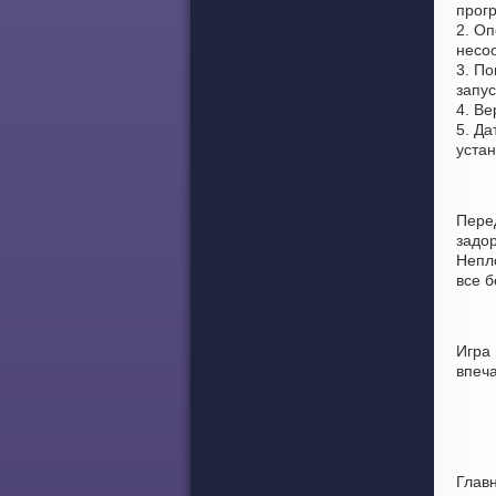
прог
2. Оп
несоо
3. По
запус
4. Ве
5. Да
уста
Пере
задо
Непло
все 
Игра 
впеч
Глав