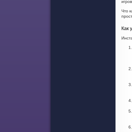
игров
Что к
прос
Как 
Инста