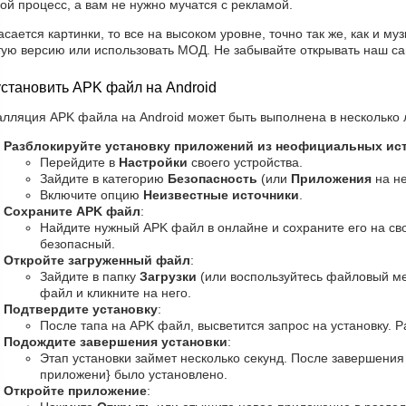
ой процесс, а вам не нужно мучатся с рекламой.
асается картинки, то все на высоком уровне, точно так же, как и му
тую версию или использовать МОД. Не забывайте открывать наш са
установить APK файл на Android
лляция APK файла на Android может быть выполнена в несколько л
Разблокируйте установку приложений из неофициальных ис
Перейдите в
Настройки
своего устройства.
Зайдите в категорию
Безопасность
(или
Приложения
на не
Включите опцию
Неизвестные источники
.
Сохраните APK файл
:
Найдите нужный APK файл в онлайне и сохраните его на сво
безопасный.
Откройте загруженный файл
:
Зайдите в папку
Загрузки
(или воспользуйтесь файловый м
файл и кликните на него.
Подтвердите установку
:
После тапа на APK файл, высветится запрос на установку. 
Подождите завершения установки
:
Этап установки займет несколько секунд. После завершения
приложени} было установлено.
Откройте приложение
: