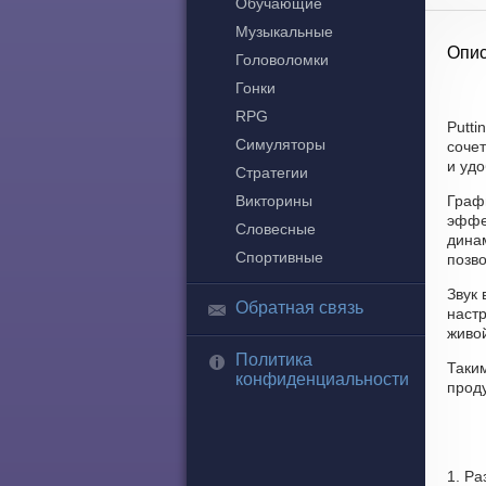
Обучающие
Музыкальные
Опис
Головоломки
Гонки
RPG
Putti
Симуляторы
соче
и удо
Стратегии
Викторины
Графи
эффе
Словесные
динам
Спортивные
позво
Звук 
Обратная связь
наст
живо
Политика
Таки
конфиденциальности
прод
1. Р