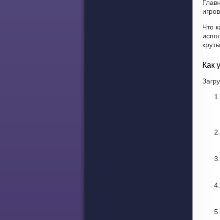
Глав
игров
Что к
испо
крут
Как 
Загру