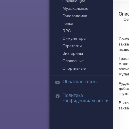
Обучающие
Музыкальные
Опис
Головоломки
Се
Гонки
RPG
Симуляторы
Cowb
захв
Стратегии
позво
Викторины
Граф
Словесные
моде
Спортивные
впеч
мульт
Обратная связь
Ауди
доба
звук
Политика
конфиденциальности
В ито
захв