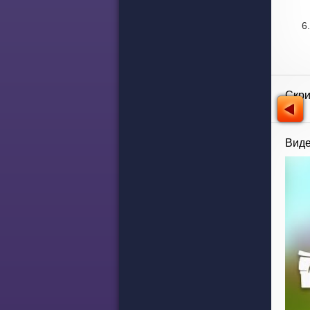
Скр
Виде