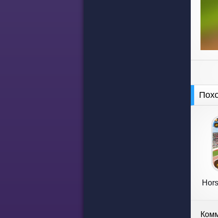
Пох
Hors
Комм