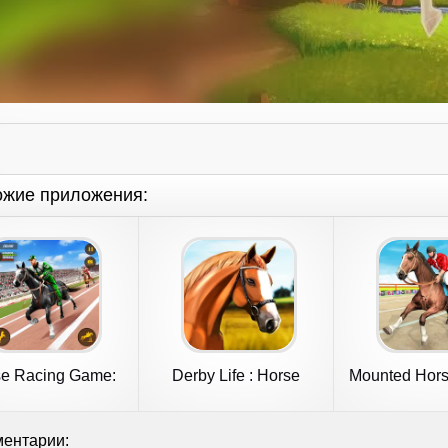
ожие приложения:
e Racing Game:
Derby Life : Horse
Mounted Hors
Horse Games
racing
Game
ентарии: