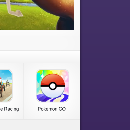
e Racing
Pokémon GO
s