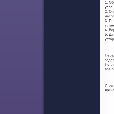
1. О
успе
2. Оп
несо
3. По
устан
4. Ве
5. Да
уста
Пере
задо
Непло
все 
Игра
ярки