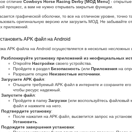
ное отличие
Cowboys Horse Racing Derby [МОД Menu]
- открытые
ой процесс, а вам не нужно открывать закрытые функции.
асается графической оболочки, то все на отличном уровне, точно так
льзовать оригинальную версию или загрузить МОД. Не забывайте о
ых приложений.
установить APK файл на Android
зка APK файла на Android осуществляется в несколько несложных 
Разблокируйте установку приложений из неофициальных ис
Откройте
Настройки
своего устройства.
Пройдите в раздел
Безопасность
(или
Приложения
на опр
Разрешите опцию
Неизвестные источники
.
Загрузите APK файл
:
Отыщите требуемый APK файл в интернете и сохраните его 
чтобы ресурс надежный.
Запустите файл
:
Пройдите в папку
Загрузки
(или воспользуйтесь файловый 
файл и нажмите на него.
Подтвердите установку
:
После нажатия на APK файл, высветится запрос на установку
Установить
.
Подождите завершения установки
: