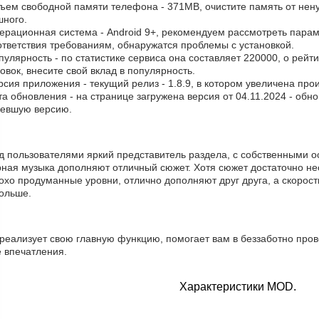
бъем свободной памяти телефона - 371MB, очистите память от нен
шного.
ерационная система - Android 9+, рекомендуем рассмотреть парам
ответствия требованиям, обнаружатся проблемы с установкой.
пулярность - по статистике сервиса она составляет 220000, о рейт
овок, внесите свой вклад в популярность.
рсия приложения - текущий релиз - 1.8.9, в котором увеличена про
та обновления - на странице загружена версия от 04.11.2024 - обн
ревшую версию.
д пользователями яркий представитель раздела, с собственными о
рная музыка дополняют отличный сюжет. Хотя сюжет достаточно не
хо продуманные уровни, отлично дополняют друг друга, а скорост
больше.
 реализует свою главную функцию, помогает вам в беззаботно про
е впечатления.
Характеристики MOD.