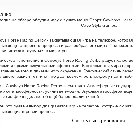
ание:
годня на обзоре обсудим игру с пункта меню Спорт. Cowboys Horse 
Cave Style Games.
oys Horse Racing Derby - захватывающая игра на телефон, которая
атывающего игрового процесса и разнообразного мира. Приложение
ляя игрокам окунуться в мир игры.
ическое исполнение в Cowboys Horse Racing Derby радует качеств
лями и яркими визуальными эффектами. Все элементы мира прора
атление живого и динамичного окружения. Графический стиль разно
яшного, зависит от типа, что дает возможность каждому найти люб
о в Cowboys Horse Racing Derby впечатляет. Атмосферные саундтр
вляют атмосферности, усиливая эмоции. Звуковая атмосфера акце
овые эффекты делают её ещё более реалистичной.
ге, это лучший выбор для фанатов игр на телефон, которые любят 
атывающий игровой процесс.
Системные требования.