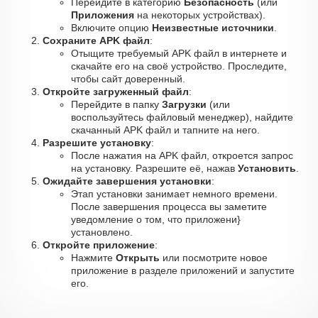
Перейдите в категорию
Безопасность
(или
Приложения
на некоторых устройствах).
Включите опцию
Неизвестные источники
.
Сохраните APK файл
:
Отыщите требуемый APK файл в интернете и
скачайте его на своё устройство. Проследите,
чтобы сайт доверенный.
Откройте загруженный файл
:
Перейдите в папку
Загрузки
(или
воспользуйтесь файловый менеджер), найдите
скачанный APK файл и тапните на него.
Разрешите установку
:
После нажатия на APK файл, откроется запрос
на установку. Разрешите её, нажав
Установить
.
Ожидайте завершения установки
:
Этап установки занимает немного времени.
После завершения процесса вы заметите
уведомление о том, что приложени}
установлено.
Откройте приложение
:
Нажмите
Открыть
или посмотрите новое
приложение в разделе приложений и запустите
его.