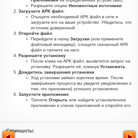
Приложения
на определённых устройствах).
Разрешите опцию
Неизвестные источники
.
Загрузите APK файл
:
Отыщите необходимый APK файл в сети и
загрузите его на ваше устройство. Убедитесь, что
источник доверенный.
Откройте файл
:
Перейдите в папку
Загрузки
(или примените
файловый менеджер), отыщите скачанный APK
файл и тапните на него.
Разрешите установку
:
После клика на APK файл, высветится запрос на
установку. Разрешите её, кликнув
Установить
.
Дождитесь завершения установки
:
Ход установки займет короткое время. После
завершения процесса вы увидите уведомление о
том, что приложени} успешно установлено.
Запустите приложение
:
Тапните
Открыть
или найдите установленное
приложение в списке приложений и откройте его.
Скриншоты: