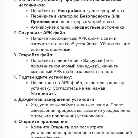
источников
:
Перейдите в
Настройки
текущего устройства.
Перейдите в категорию
Безопасность
(или
Приложения
на некоторых устройствах).
Активируйте опцию
Неизвестные источники
.
Сохраните APK файл
:
Найдите необходимый APK файл в сети и
загрузите его на своё устройство. Убедитесь, что
источник надежный.
Откройте файл
:
Перейдите в директорию
Загрузки
(или
примените файловый менеджер), найдите
скачанный APK файл и кликните на него.
Подтвердите установку
:
После тапа на APK файл, откроется запрос на
установку. Согласитесь на её, нажав
Установить
.
Дождитесь завершения установки
:
Ход установки займет короткое время. После
завершения процесса вы заметите уведомление
о том, что приложени} установлено.
Откройте приложение
:
Кликните
Открыть
или посмотрите
установленное приложение в списке приложений