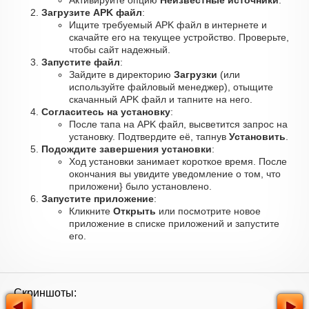
Активируйте опцию
Неизвестные источники
.
Загрузите APK файл
:
Ищите требуемый APK файл в интернете и
скачайте его на текущее устройство. Проверьте,
чтобы сайт надежный.
Запустите файл
:
Зайдите в директорию
Загрузки
(или
используйте файловый менеджер), отыщите
скачанный APK файл и тапните на него.
Согласитесь на установку
:
После тапа на APK файл, высветится запрос на
установку. Подтвердите её, тапнув
Установить
.
Подождите завершения установки
:
Ход установки занимает короткое время. После
окончания вы увидите уведомление о том, что
приложени} было установлено.
Запустите приложение
:
Кликните
Открыть
или посмотрите новое
приложение в списке приложений и запустите
его.
Скриншоты: