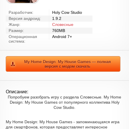
Разработчик:
Holy Cow Studio
Версия андроид:
1.9.2
Жанр:
Словесные
Размер:
760MB
Операционная
Android 7+
система:
My Home Design: My House Games — полная
версия с модом скачать
Описание:
Попробуем разобрать игру с раздела Словесные. My Home
Design: My House Games от популярного коллектива Holy
Cow Studio.
My Home Design: My House Games - запоминающаяся игра
для смартфонов, которая предоставляет интересное