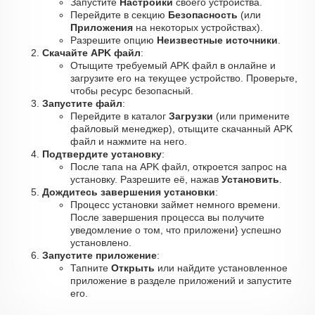
Запустите
Настройки
своего устройства.
Перейдите в секцию
Безопасность
(или
Приложения
на некоторых устройствах).
Разрешите опцию
Неизвестные источники
.
Скачайте APK файл
:
Отыщите требуемый APK файл в онлайне и
загрузите его на текущее устройство. Проверьте,
чтобы ресурс безопасный.
Запустите файл
:
Перейдите в каталог
Загрузки
(или примените
файловый менеджер), отыщите скачанный APK
файл и нажмите на него.
Подтвердите установку
:
После тапа на APK файл, откроется запрос на
установку. Разрешите её, нажав
Установить
.
Дождитесь завершения установки
:
Процесс установки займет немного времени.
После завершения процесса вы получите
уведомление о том, что приложени} успешно
установлено.
Запустите приложение
:
Тапните
Открыть
или найдите установленное
приложение в разделе приложений и запустите
его.