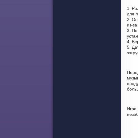
1. Р
для п
2. Оп
из-за
3. По
устан
4. Ве
5. Да
загр
Пере
музы
проду
боль
Игра
неза