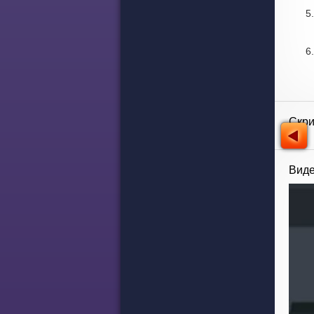
Скр
Виде