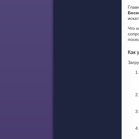
Глав
Беск
иска
Что к
сопр
посе
Как 
Загру