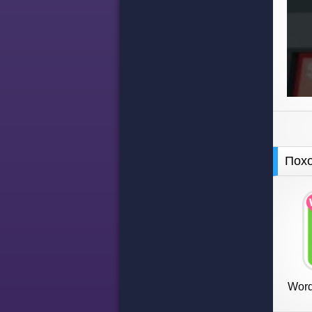
Пох
Word