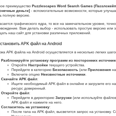
ное преимущество
Puzzlescapes Word Search Games (Паззлскей
онечные деньги]
- вспомогательные возможности, которые улучшат
ть полную версию.
асается графического ядра, то все на замечательном уровне, точно 
овождение. Вам делать выбор - использовать простую версию или 
щать наш сайт для установки различных приложений.
установить APK файл на Android
зка APK файла на Android осуществляется в несколько легких шаго
Разблокируйте установку программ из посторонних источни
Откройте
Настройки
текущего устройства.
Перейдите в категорию
Безопасность
(или
Приложения
на
Включите опцию
Неизвестные источники
.
Скачайте APK файл
:
Ищите необходимый APK файл в онлайне и загрузите его на 
ресурс доверенный.
Откройте файл
:
Перейдите в директорию
Загрузки
(или используйте файло
APK файл и нажмите на него.
Согласитесь на установку
:
После тапа на APK файл, высветится запрос на установку. С