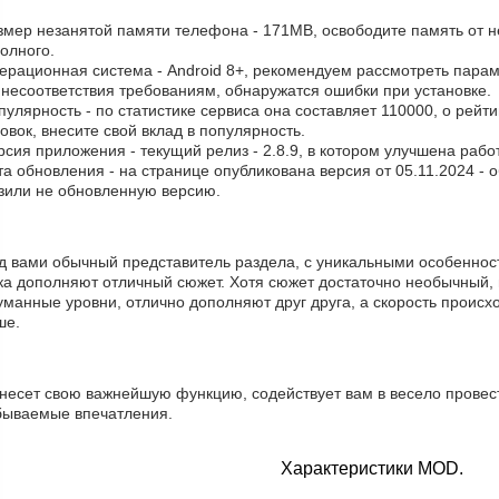
азмер незанятой памяти телефона - 171MB, освободите память от 
олного.
ерационная система - Android 8+, рекомендуем рассмотреть парам
 несоответствия требованиям, обнаружатся ошибки при установке.
пулярность - по статистике сервиса она составляет 110000, о рейт
овок, внесите свой вклад в популярность.
рсия приложения - текущий релиз - 2.8.9, в котором улучшена рабо
та обновления - на странице опубликована версия от 05.11.2024 -
узили не обновленную версию.
д вами обычный представитель раздела, с уникальными особенност
ка дополняют отличный сюжет. Хотя сюжет достаточно необычный, 
манные уровни, отлично дополняют друг друга, а скорость происхо
ше.
 несет свою важнейшую функцию, содействует вам в весело провес
бываемые впечатления.
Характеристики MOD.