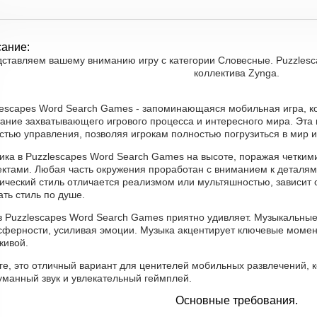
ание:
ставляем вашему вниманию игру с категории Словесные. Puzzlesc
коллектива Zynga.
lescapes Word Search Games - запоминающаяся мобильная игра, к
тание захватывающего игрового процесса и интересного мира. Эта
стью управления, позволяя игрокам полностью погрузиться в мир и
ика в Puzzlescapes Word Search Games на высоте, поражая четки
ктами. Любая часть окружения проработан с вниманием к деталям
ческий стиль отличается реализмом или мультяшностью, зависит о
ть стиль по душе.
в Puzzlescapes Word Search Games приятно удивляет. Музыкальные
сферности, усиливая эмоции. Музыка акцентирует ключевые момент
живой.
ге, это отличный вариант для ценителей мобильных развлечений, 
уманный звук и увлекательный геймплей.
Основные требования.