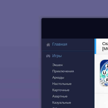
Ск
Главная
[М
Игры
Экшен
Приключения
Аркады
Настольные
Карточные
Азартные
Казуальные