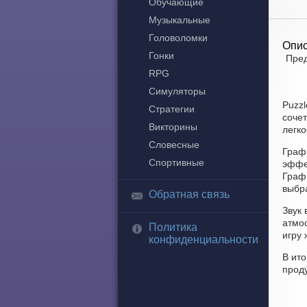
Обучающие
Музыкальные
Головоломки
Опис
Гонки
Пред
RPG
Симуляторы
Puzz
Стратегии
соче
Викторины
легко
Словесные
Граф
Спортивные
эффе
Графи
выбра
Обратная связь
Звук 
атмо
Политика
игру 
конфиденциальности
В ито
прод