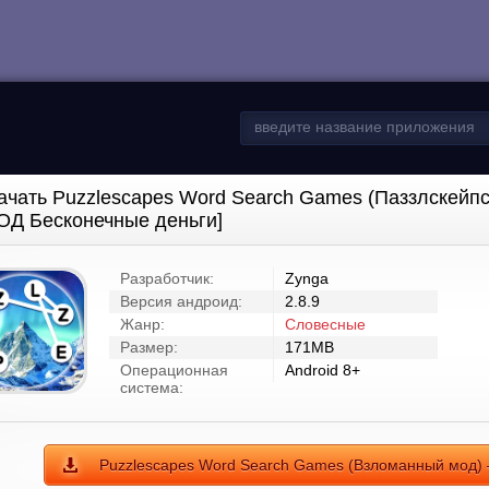
ачать Puzzlescapes Word Search Games (Паззлскейпс
ОД Бесконечные деньги]
Разработчик:
Zynga
Версия андроид:
2.8.9
Жанр:
Словесные
Размер:
171MB
Операционная
Android 8+
система:
Puzzlescapes Word Search Games (Взломанный мод) 