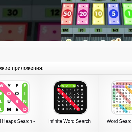
ожие приложения:
 Heaps Search -
Infinite Word Search
Word Searc
Word Games
Puzzles
Find