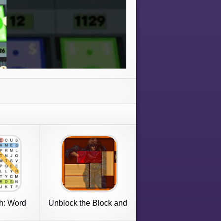
h: Word
Unblock the Block and
Outzone