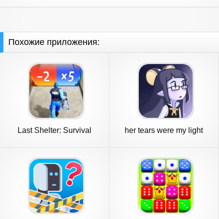
Похожие приложения:
Last Shelter: Survival
her tears were my light