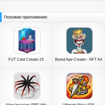
Похожие приложения:
FUT Card Creator 23
Bored Ape Creator - NFT Art
Alien Invasion: RPG Idle
Ultimate Ninja AFK