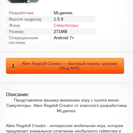
Разработчик:
MLgames
Версия андроид:
1.5.9
Жанр:
Симуляторы
Размер:
271MB
Операционная
Android 7+
система:
Alien Ragdoll Creator — быстрый сервер загрузки
(Мод APK)
Описание:
Представляем вашему вниманию игру с пункта меню
Симуляторы. Alien Ragdoll Creator от классного разработчика
MLgames.
Alien Ragdoll Creator - интересная мобильная игра, которая
предлагает уникальное сочетание необычного геймплея и