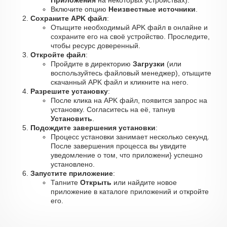
Приложения
на некоторых устройствах).
Включите опцию
Неизвестные источники
.
Сохраните APK файл
:
Отыщите необходимый APK файл в онлайне и
сохраните его на своё устройство. Проследите,
чтобы ресурс доверенный.
Откройте файл
:
Пройдите в директорию
Загрузки
(или
воспользуйтесь файловый менеджер), отыщите
скачанный APK файл и кликните на него.
Разрешите установку
:
После клика на APK файл, появится запрос на
установку. Согласитесь на её, тапнув
Установить
.
Подождите завершения установки
:
Процесс установки занимает несколько секунд.
После завершения процесса вы увидите
уведомление о том, что приложени} успешно
установлено.
Запустите приложение
:
Тапните
Открыть
или найдите новое
приложение в каталоге приложений и откройте
его.