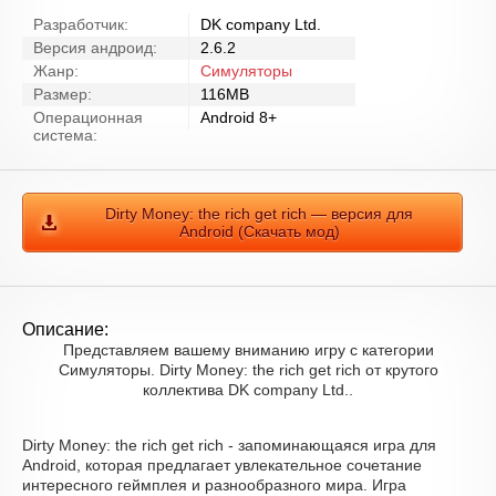
Разработчик:
DK company Ltd.
Версия андроид:
2.6.2
Жанр:
Симуляторы
Размер:
116MB
Операционная
Android 8+
система:
Dirty Money: the rich get rich — версия для
Android (Скачать мод)
Описание:
Представляем вашему вниманию игру с категории
Симуляторы. Dirty Money: the rich get rich от крутого
коллектива DK company Ltd..
Dirty Money: the rich get rich - запоминающаяся игра для
Android, которая предлагает увлекательное сочетание
интересного геймплея и разнообразного мира. Игра