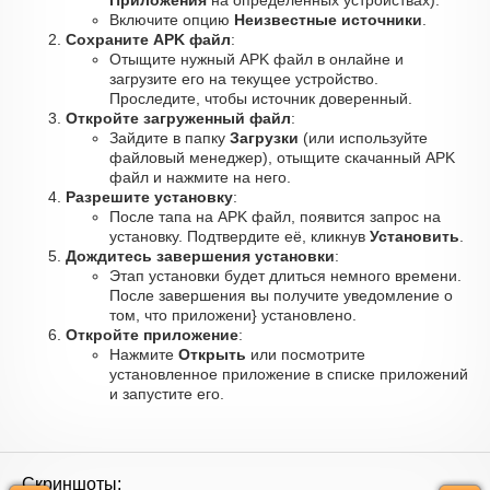
Приложения
на определённых устройствах).
Включите опцию
Неизвестные источники
.
Сохраните APK файл
:
Отыщите нужный APK файл в онлайне и
загрузите его на текущее устройство.
Проследите, чтобы источник доверенный.
Откройте загруженный файл
:
Зайдите в папку
Загрузки
(или используйте
файловый менеджер), отыщите скачанный APK
файл и нажмите на него.
Разрешите установку
:
После тапа на APK файл, появится запрос на
установку. Подтвердите её, кликнув
Установить
.
Дождитесь завершения установки
:
Этап установки будет длиться немного времени.
После завершения вы получите уведомление о
том, что приложени} установлено.
Откройте приложение
:
Нажмите
Открыть
или посмотрите
установленное приложение в списке приложений
и запустите его.
Скриншоты: