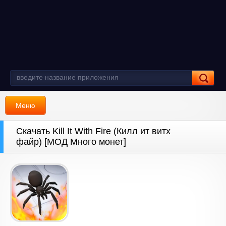
Меню
Скачать Kill It With Fire (Килл ит витх
файр) [МОД Много монет]