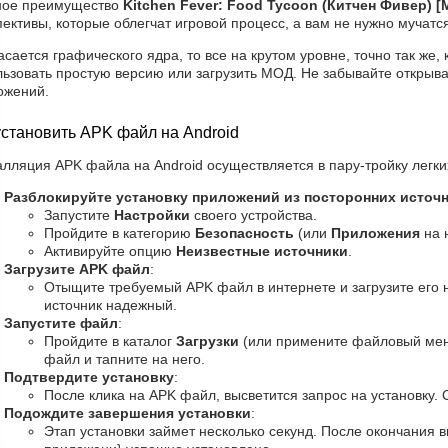
ное преимущество
Kitchen Fever: Food Tycoon (Китчен Фивер) 
ективы, которые облегчат игровой процесс, а вам не нужно мучатс
асается графического ядра, то все на крутом уровне, точно так же, 
ьзовать простую версию или загрузить МОД. Не забывайте открыват
ожений.
установить APK файл на Android
лляция APK файла на Android осуществляется в пару-тройку легких
Разблокируйте установку приложений из посторонних источ
Запустите
Настройки
своего устройства.
Пройдите в категорию
Безопасность
(или
Приложения
на 
Активируйте опцию
Неизвестные источники
.
Загрузите APK файл
:
Отыщите требуемый APK файл в интернете и загрузите его н
источник надежный.
Запустите файл
:
Пройдите в каталог
Загрузки
(или примените файловый мен
файл и тапните на него.
Подтвердите установку
:
После клика на APK файл, высветится запрос на установку. 
Подождите завершения установки
:
Этап установки займет несколько секунд. После окончания в