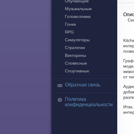
Обучающие
Музыкальные
Опис
Головоломки
Сег
Гонки
RPG
Симуляторы
Kitch
интер
Стратегии
позво
Викторины
Граф
Словесные
моде
Спортивные
живог
от ти
Обратная связь
Аудио
доба
разли
Политика
конфиденциальности
Итак,
инте