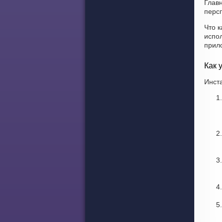
Глав
персп
Что к
испол
прил
Как 
Инста