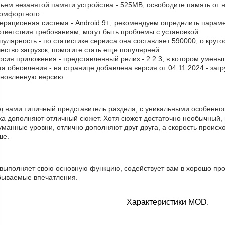
бъем незанятой памяти устройства - 525MB, освободите память от
комфортного.
перационная система - Android 9+, рекомендуем определить параме
тветствия требованиям, могут быть проблемы с установкой.
пулярность - по статистике сервиса она составляет 590000, о крут
ество загрузок, помогите стать еще популярней.
рсия приложения - представленный релиз - 2.2.3, в котором умен
та обновления - на странице добавлена версия от 04.11.2024 - заг
бновленную версию.
д нами типичный представитель раздела, с уникальными особеннос
ка дополняют отличный сюжет. Хотя сюжет достаточно необычный, 
манные уровни, отлично дополняют друг друга, а скорость происхо
ше.
 выполняет свою основную функцию, содействует вам в хорошо про
бываемые впечатления.
Характеристики MOD.