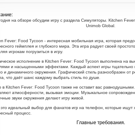
ание:
одня на обзоре обсудим игру с раздела Симуляторы. Kitchen Fever
Unimob Global.
en Fever: Food Tycoon - интересная мобильная игра, которая пред
есного геймплея и глубокого мира. Эта игра радует своей просто
ляя игрокам погрузиться в игру.
ическое исполнение в Kitchen Fever: Food Tycoon выполнена на в
лями и насыщенными эффектами. Каждый аспект игры тщательно 
о и динамичного окружения. Графический стиль разнообразен от р
па, что даёт шанс каждому выбрать стиль по душе.
 в Kitchen Fever: Food Tycoon также не оставит вас равнодушными
вляют атмосферности, вызывая эмоции. Музыкальное сопровожден
чные звуки окружения делают игру живой.
 это идеальный выбор для фанатов игр на телефон, которые ищут 
ресный процесс.
Главные требования.