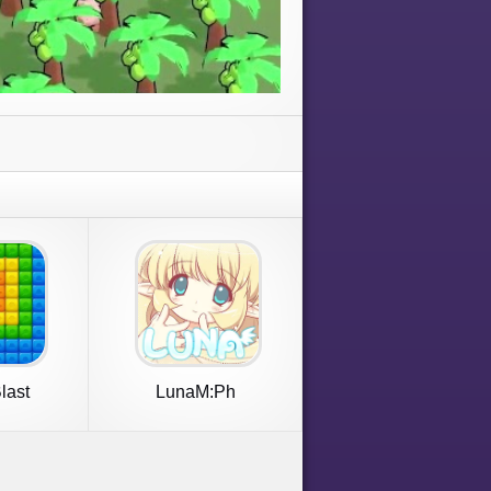
last
LunaM:Ph
s Crush