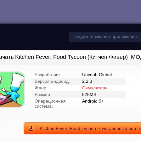
ачать Kitchen Fever: Food Tycoon (Китчен Фивер) [МО
Разработчик:
Unimob Global
Версия андроид:
2.2.3
Жанр:
Симуляторы
Размер:
525MB
Операционная
Android 9+
система:
Kitchen Fever: Food Tycoon: качественный источ