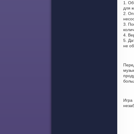
1. О
для 
2. О
несоо
3. По
колич
4. Ве
5. Да
не о
Пере
музы
проду
боль
Игра
неза