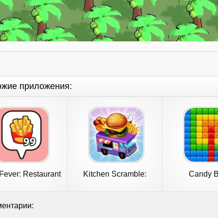
ожие приложения:
Fever: Restaurant
Kitchen Scramble:
Candy B
Tycoon
Cooking Game
Fever:Cube
ентарии: