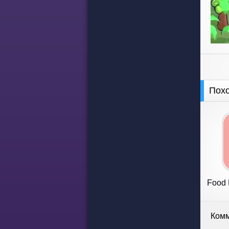
Пох
Food 
Комм