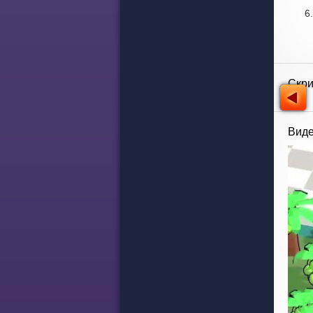
Скр
Виде