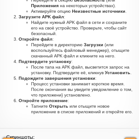
Перейдите в секцию
Безопасность
(или
Приложения
на некоторых устройствах).
Активируйте опцию
Неизвестные источники
.
Загрузите APK файл
:
Найдите нужный APK файл в сети и сохраните
его на своё устройство. Проверьте, чтобы сайт
безопасный.
Откройте файл
:
Перейдите в директорию
Загрузки
(или
воспользуйтесь файловый менеджер), отыщите
скачанный APK файл и кликните на него.
Подтвердите установку
:
После тапа на APK файл, высветится запрос на
установку. Подтвердите её, кликнув
Установить
.
Подождите завершения установки
:
Процесс установки занимает короткое время.
После окончания вы увидите уведомление о том,
что приложени} установлено.
Откройте приложение
:
Тапните
Открыть
или отыщите новое
приложение в списке приложений и откройте его.
Скриншоты: