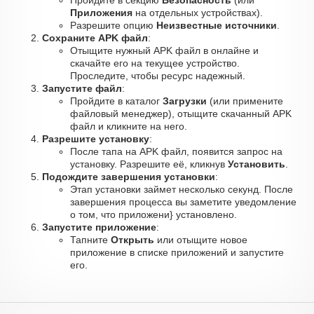
Пройдите в секцию
Безопасность
(или
Приложения
на отдельных устройствах).
Разрешите опцию
Неизвестные источники
.
Сохраните APK файл
:
Отыщите нужный APK файл в онлайне и
скачайте его на текущее устройство.
Проследите, чтобы ресурс надежный.
Запустите файл
:
Пройдите в каталог
Загрузки
(или примените
файловый менеджер), отыщите скачанный APK
файл и кликните на него.
Разрешите установку
:
После тапа на APK файл, появится запрос на
установку. Разрешите её, кликнув
Установить
.
Подождите завершения установки
:
Этап установки займет несколько секунд. После
завершения процесса вы заметите уведомление
о том, что приложени} установлено.
Запустите приложение
:
Тапните
Открыть
или отыщите новое
приложение в списке приложений и запустите
его.