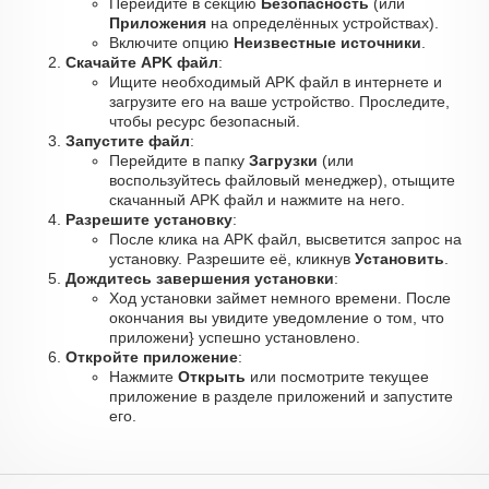
Перейдите в секцию
Безопасность
(или
Приложения
на определённых устройствах).
Включите опцию
Неизвестные источники
.
Скачайте APK файл
:
Ищите необходимый APK файл в интернете и
загрузите его на ваше устройство. Проследите,
чтобы ресурс безопасный.
Запустите файл
:
Перейдите в папку
Загрузки
(или
воспользуйтесь файловый менеджер), отыщите
скачанный APK файл и нажмите на него.
Разрешите установку
:
После клика на APK файл, высветится запрос на
установку. Разрешите её, кликнув
Установить
.
Дождитесь завершения установки
:
Ход установки займет немного времени. После
окончания вы увидите уведомление о том, что
приложени} успешно установлено.
Откройте приложение
:
Нажмите
Открыть
или посмотрите текущее
приложение в разделе приложений и запустите
его.