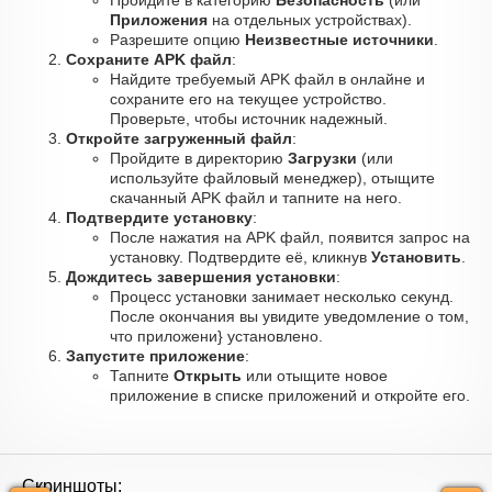
Пройдите в категорию
Безопасность
(или
Приложения
на отдельных устройствах).
Разрешите опцию
Неизвестные источники
.
Сохраните APK файл
:
Найдите требуемый APK файл в онлайне и
сохраните его на текущее устройство.
Проверьте, чтобы источник надежный.
Откройте загруженный файл
:
Пройдите в директорию
Загрузки
(или
используйте файловый менеджер), отыщите
скачанный APK файл и тапните на него.
Подтвердите установку
:
После нажатия на APK файл, появится запрос на
установку. Подтвердите её, кликнув
Установить
.
Дождитесь завершения установки
:
Процесс установки занимает несколько секунд.
После окончания вы увидите уведомление о том,
что приложени} установлено.
Запустите приложение
:
Тапните
Открыть
или отыщите новое
приложение в списке приложений и откройте его.
Скриншоты: