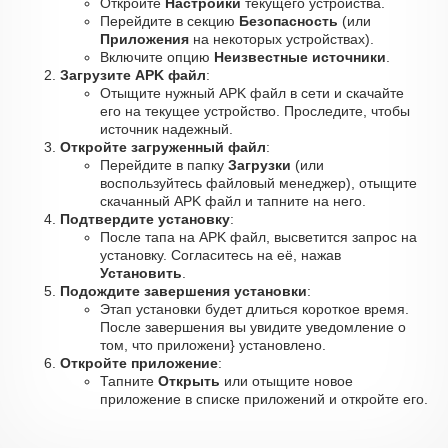
Откройте
Настройки
текущего устройства.
Перейдите в секцию
Безопасность
(или
Приложения
на некоторых устройствах).
Включите опцию
Неизвестные источники
.
Загрузите APK файл
:
Отыщите нужный APK файл в сети и скачайте
его на текущее устройство. Проследите, чтобы
источник надежный.
Откройте загруженный файл
:
Перейдите в папку
Загрузки
(или
воспользуйтесь файловый менеджер), отыщите
скачанный APK файл и тапните на него.
Подтвердите установку
:
После тапа на APK файл, высветится запрос на
установку. Согласитесь на её, нажав
Установить
.
Подождите завершения установки
:
Этап установки будет длиться короткое время.
После завершения вы увидите уведомление о
том, что приложени} установлено.
Откройте приложение
:
Тапните
Открыть
или отыщите новое
приложение в списке приложений и откройте его.