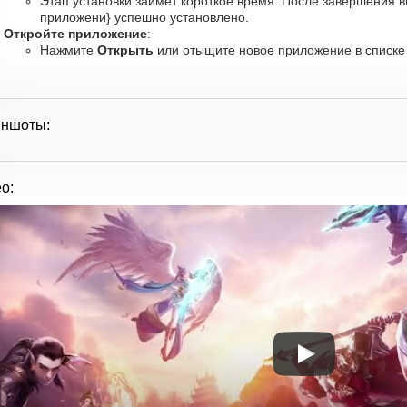
Этап установки займет короткое время. После завершения в
приложени} успешно установлено.
Откройте приложение
:
Нажмите
Открыть
или отыщите новое приложение в списке 
иншоты:
о: