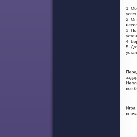
1. Об
успе
2. Оп
несоо
3. По
устан
4. Ве
5. Да
уста
Пере
задо
Непло
все 
Игра 
впеч