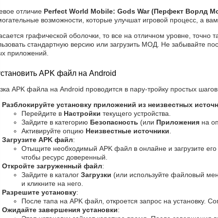
евое отличие
Perfect World Mobile: Gods War (Перфект Ворлд М
огательные возможности, которые улучшат игровой процесс, а вам
асается графической оболочки, то все на отличном уровне, точно так
льзовать стандартную версию или загрузить МОД. Не забывайте по
ых приложений.
установить APK файл на Android
зка APK файла на Android проводится в пару-тройку простых шагов
Разблокируйте установку приложений из неизвестных источ
Перейдите в
Настройки
текущего устройства.
Зайдите в категорию
Безопасность
(или
Приложения
на оп
Активируйте опцию
Неизвестные источники
.
Загрузите APK файл
:
Отыщите необходимый APK файл в онлайне и загрузите его 
чтобы ресурс доверенный.
Откройте загруженный файл
:
Зайдите в каталог
Загрузки
(или используйте файловый мен
и кликните на него.
Разрешите установку
:
После тапа на APK файл, откроется запрос на установку. Со
Ожидайте завершения установки
: