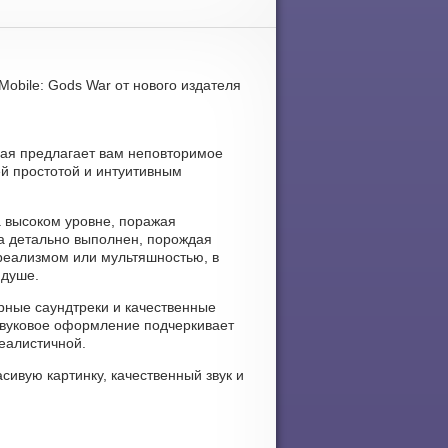
obile: Gods War от нового издателя
орая предлагает вам неповторимое
ей простотой и интуитивным
а высоком уровне, поражая
 детально выполнен, порождая
 реализмом или мультяшностью, в
 душе.
ерные саундтреки и качественные
Звуковое оформление подчеркивает
еалистичной.
асивую картинку, качественный звук и