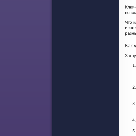
Ключ
вспом
Что к
испо
разн
Как 
Загру