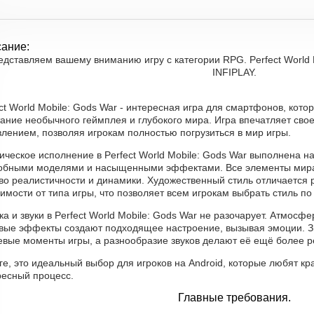
ание:
едставляем вашему вниманию игру с категории RPG. Perfect World M
INFIPLAY.
ct World Mobile: Gods War - интересная игра для смартфонов, кот
ание необычного геймплея и глубокого мира. Игра впечатляет сво
лением, позволяя игрокам полностью погрузиться в мир игры.
ческое исполнение в Perfect World Mobile: Gods War выполнена н
обными моделями и насыщенными эффектами. Все элементы мира
тво реалистичности и динамики. Художественный стиль отличается
имости от типа игры, что позволяет всем игрокам выбрать стиль по
а и звуки в Perfect World Mobile: Gods War не разочарует. Атмосф
овые эффекты создают подходящее настроение, вызывая эмоции. 
евые моменты игры, а разнообразие звуков делают её ещё более р
ге, это идеальный выбор для игроков на Android, которые любят кр
ресный процесс.
Главные требования.