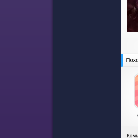
Пох
Комм