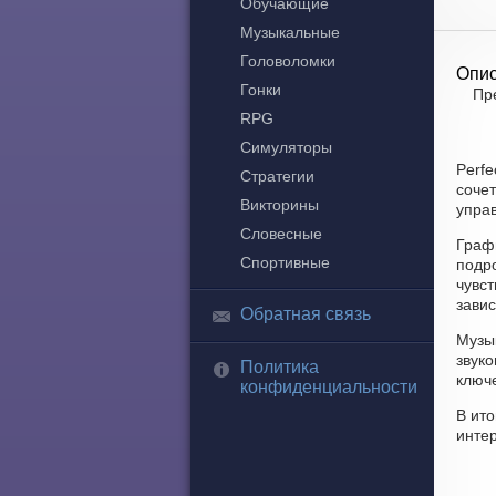
Обучающие
Музыкальные
Головоломки
Опис
Гонки
Пр
RPG
Симуляторы
Perfe
Стратегии
сочет
Викторины
управ
Словесные
Графи
Спортивные
подр
чувс
завис
Обратная связь
Музык
звук
Политика
ключ
конфиденциальности
В ито
инте