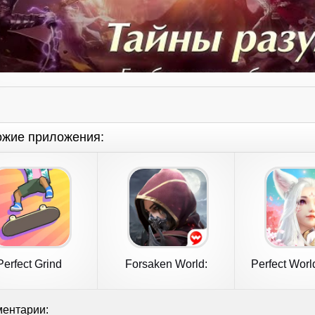
ожие приложения:
Perfect Grind
Forsaken World:
Perfect Worl
Gods&Demons
ентарии: