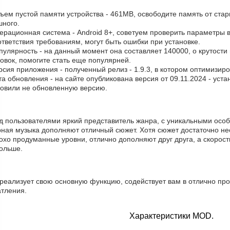
ъем пустой памяти устройства - 461MB, освободите память от ста
шного.
ерационная система - Android 8+, советуем проверить параметры в
тветствия требованиям, могут быть ошибки при установке.
пулярность - на данный момент она составляет 140000, о крутости
овок, помогите стать еще популярней.
рсия приложения - полученный релиз - 1.9.3, в котором оптимизир
та обновления - на сайте опубликована версия от 09.11.2024 - уст
новили не обновленную версию.
д пользователями яркий представитель жанра, с уникальными особ
рная музыка дополняют отличный сюжет. Хотя сюжет достаточно не
хо продуманные уровни, отлично дополняют друг друга, а скорост
больше.
реализует свою основную функцию, содействует вам в отлично про
атления.
Характеристики MOD.