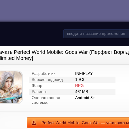
ачать Perfect World Mobile: Gods War (Перфект Вор
limited Money]
Разработчик:
INFIPLAY
Версия андроид:
1.9.3
Жанр:
RPG
Размер:
461MB
Операционная
Android 8+
система:
Perfect World Mobile: Gods War — установка м