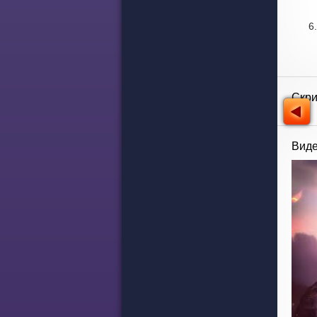
Скр
Виде