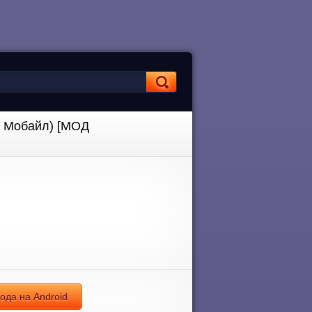
лд Мобайл) [МОД
ода на Android