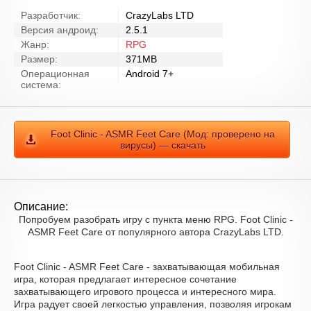
Разработчик:
CrazyLabs LTD
Версия андроид:
2.5.1
Жанр:
RPG
Размер:
371MB
Операционная
Android 7+
система:
Foot Clinic - ASMR Feet Care (Мод: проверено на
вирусы) — скачать
Описание:
Попробуем разобрать игру с пункта меню RPG. Foot Clinic -
ASMR Feet Care от популярного автора CrazyLabs LTD.
Foot Clinic - ASMR Feet Care - захватывающая мобильная
игра, которая предлагает интересное сочетание
захватывающего игрового процесса и интересного мира.
Игра радует своей легкостью управления, позволяя игрокам