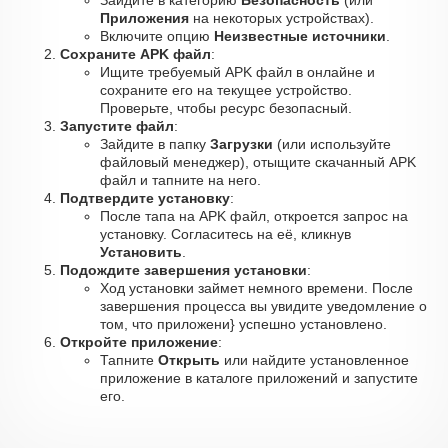
Зайдите в категорию
Безопасность
(или
Приложения
на некоторых устройствах).
Включите опцию
Неизвестные источники
.
Сохраните APK файл
:
Ищите требуемый APK файл в онлайне и
сохраните его на текущее устройство.
Проверьте, чтобы ресурс безопасный.
Запустите файл
:
Зайдите в папку
Загрузки
(или используйте
файловый менеджер), отыщите скачанный APK
файл и тапните на него.
Подтвердите установку
:
После тапа на APK файл, откроется запрос на
установку. Согласитесь на её, кликнув
Установить
.
Подождите завершения установки
:
Ход установки займет немного времени. После
завершения процесса вы увидите уведомление о
том, что приложени} успешно установлено.
Откройте приложение
:
Тапните
Открыть
или найдите установленное
приложение в каталоге приложений и запустите
его.