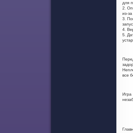
для п
2. О
из-за
3. По
запус
4. Ве
5. Да
уста
Пере
задо
Непло
все 
Игра
неза
Глав