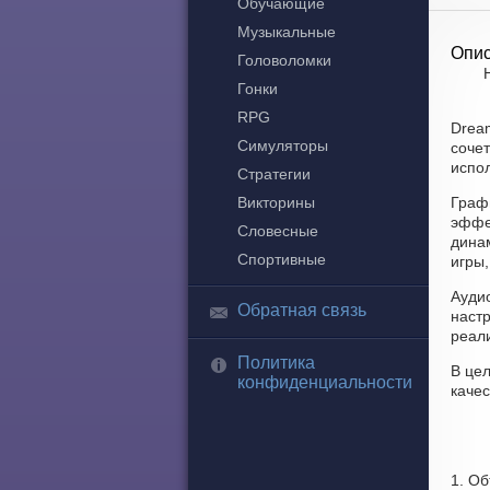
Обучающие
Музыкальные
Опис
Головоломки
Гонки
RPG
Dream
Симуляторы
соче
испол
Стратегии
Викторины
Граф
эффе
Словесные
дина
Спортивные
игры,
Аудио
Обратная связь
наст
реал
Политика
В цел
конфиденциальности
качес
1. О