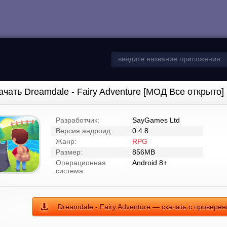
ачать Dreamdale - Fairy Adventure [МОД Все открыто]
Разработчик:
SayGames Ltd
Версия андроид:
0.4.8
Жанр:
RPG
Размер:
856MB
Операционная
Android 8+
система:
Dreamdale - Fairy Adventure — скачать с провере