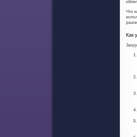
облег
Что к
испо
разл
Как 
Загру