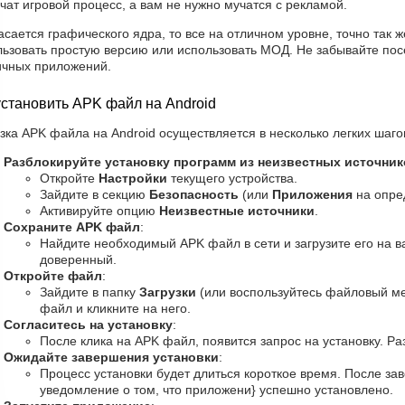
чат игровой процесс, а вам не нужно мучатся с рекламой.
асается графического ядра, то все на отличном уровне, точно так ж
льзовать простую версию или использовать МОД. Не забывайте пос
ичных приложений.
установить APK файл на Android
зка APK файла на Android осуществляется в несколько легких шаго
Разблокируйте установку программ из неизвестных источни
Откройте
Настройки
текущего устройства.
Зайдите в секцию
Безопасность
(или
Приложения
на опре
Активируйте опцию
Неизвестные источники
.
Сохраните APK файл
:
Найдите необходимый APK файл в сети и загрузите его на ва
доверенный.
Откройте файл
:
Зайдите в папку
Загрузки
(или воспользуйтесь файловый м
файл и кликните на него.
Согласитесь на установку
:
После клика на APK файл, появится запрос на установку. Р
Ожидайте завершения установки
:
Процесс установки будет длиться короткое время. После за
уведомление о том, что приложени} успешно установлено.