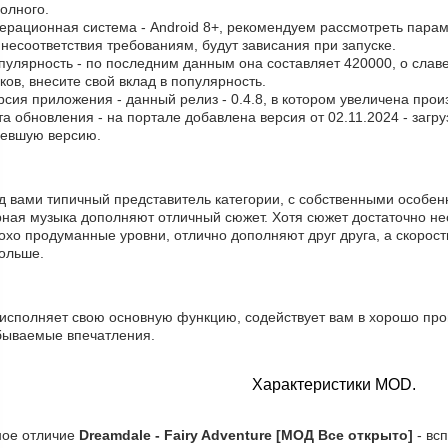
олного.
перационная система - Android 8+, рекомендуем рассмотреть пара
 несоответствия требованиям, будут зависания при запуске.
пулярность - по последним данным она составляет 420000, о cлаве
ков, внесите свой вклад в популярность.
рсия приложения - данный релиз - 0.4.8, в котором увеличена прои
та обновления - на портале добавлена версия от 02.11.2024 - загр
ревшую версию.
д вами типичный представитель категории, с собственными особен
рная музыка дополняют отличный сюжет. Хотя сюжет достаточно не
хо продуманные уровни, отлично дополняют друг друга, а скорост
больше.
 исполняет свою основную функцию, содействует вам в хорошо про
бываемые впечатления.
Характеристики MOD.
ное отличие
Dreamdale - Fairy Adventure [МОД Все открыто]
- вс