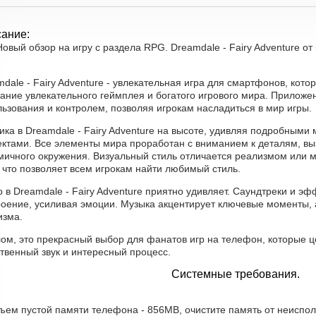
ание:
Новый обзор на игру с раздела RPG. Dreamdale - Fairy Adventure от
dale - Fairy Adventure - увлекательная игра для смартфонов, кот
тание увлекательного геймплея и богатого игрового мира. Приложе
ьзования и контролем, позволяя игрокам насладиться в мир игры.
ика в Dreamdale - Fairy Adventure на высоте, удивляя подробным
ктами. Все элементы мира проработан с вниманием к деталям, в
мичного окружения. Визуальный стиль отличается реализмом или м
 что позволяет всем игрокам найти любимый стиль.
 в Dreamdale - Fairy Adventure приятно удивляет. Саундтреки и 
роение, усиливая эмоции. Музыка акцентирует ключевые моменты,
изма.
ом, это прекрасный выбор для фанатов игр на телефон, которые ц
твенный звук и интересный процесс.
Системные требования.
бъем пустой памяти телефона - 856MB, очистите память от неиспо