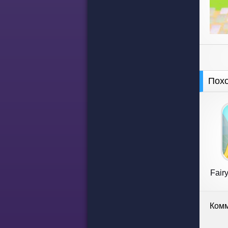
Пох
Fairy
Комм