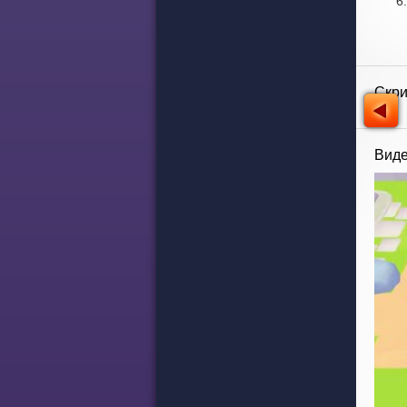
Скр
Виде