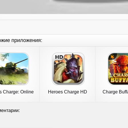
ожие приложения:
s Charge: Online
Heroes Charge HD
Charge Buffa
PvP Arena
TaDa G
ентарии: