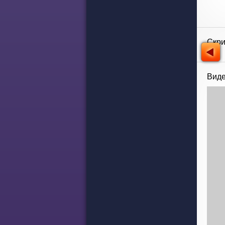
Скр
Виде