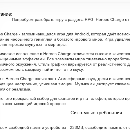
ание:
Попробуем разобрать игру с раздела RPG. Heroes Charge от
s Charge - запоминающаяся игра для Android, которая даёт возмо
ание необычного геймплея и богатого игрового мира. Игра удивляе
ляя игрокам окунуться в мир игры.
ическое исполнение в Heroes Charge отличается высоким качеств
сыщенными эффектами. Все элементы мира тщательно проработан
ичного окружения. Стиль графики варьируется от реалистичного до
возможность каждому найти что-то по вкусу.
о в Heroes Charge впечатляет. Атмосферные саундтреки и качеств
одящее настроение, усиливая эмоции. Музыка акцентирует ключевы
вляют реализма.
ге, это прекрасный выбор для фанатов игр на телефон, которые ц
и захватывающий игровой процесс.
Системные требования.
ъем свободной памяти устройства - 233MB, освободите память от 