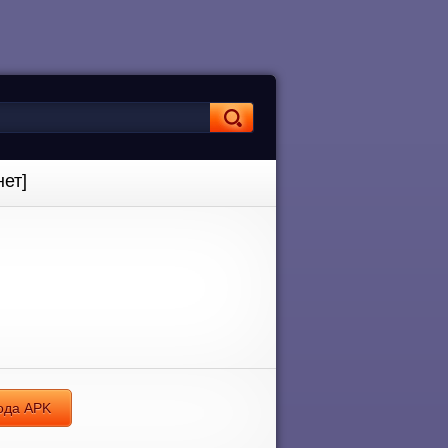
ет]
мода APK