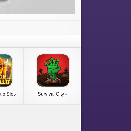
lo Slot-
Survival City -
ames
Zombieland