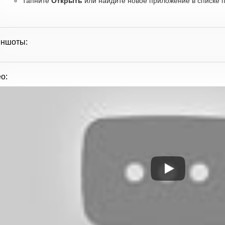
Тапните
Открыть
или найдите новое приложение в списке п
иншоты:
о: