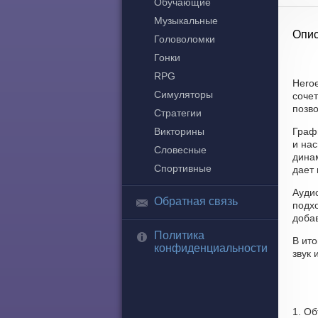
Обучающие
Музыкальные
Опис
Головоломки
Гонки
RPG
Heroe
Симуляторы
сочет
позво
Стратегии
Викторины
Граф
и на
Словесные
динам
Спортивные
дает 
Ауди
Обратная связь
подх
доба
Политика
В ито
конфиденциальности
звук 
1. Об