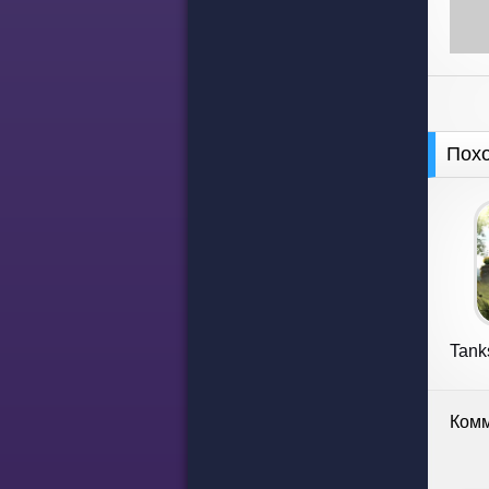
Пох
Tank
Комм