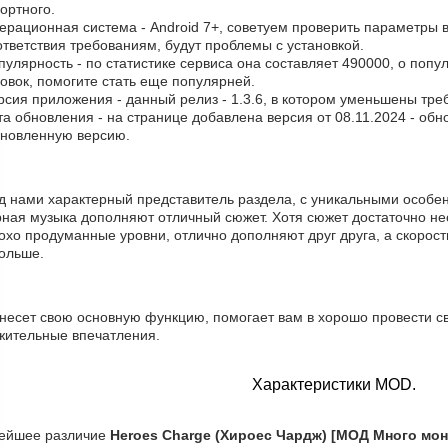
ортного.
ерационная система - Android 7+, советуем проверить параметры ва
тветствия требованиям, будут проблемы с установкой.
пулярность - по статистике сервиса она составляет 490000, о попу
овок, помогите стать еще популярней.
рсия приложения - данный релиз - 1.3.6, в котором уменьшены тре
та обновления - на странице добавлена версия от 08.11.2024 - об
бновленную версию.
д нами характерный представитель раздела, с уникальными особен
рная музыка дополняют отличный сюжет. Хотя сюжет достаточно не
хо продуманные уровни, отлично дополняют друг друга, а скорост
больше.
 несет свою основную функцию, помогает вам в хорошо провести с
жительные впечатления.
Характеристики MOD.
ейшее различие
Heroes Charge (Хироес Чардж) [МОД Много мон