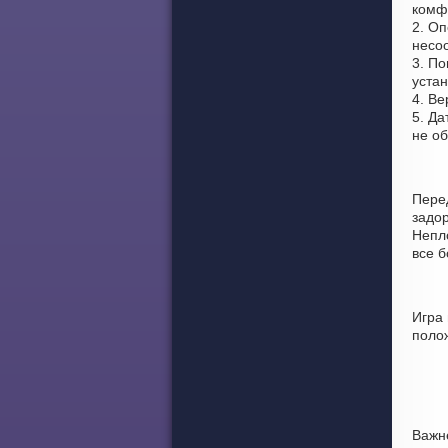
комф
2. Оп
несоо
3. По
устан
4. Ве
5. Да
не о
Пере
задо
Непло
все 
Игра
поло
Важн