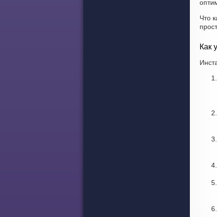
оптим
Что к
прос
Как 
Инста