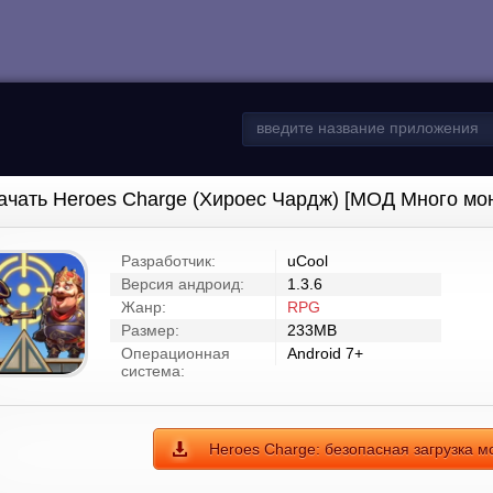
ачать Heroes Charge (Хироес Чардж) [МОД Много мон
Разработчик:
uCool
Версия андроид:
1.3.6
Жанр:
RPG
Размер:
233MB
Операционная
Android 7+
система:
Heroes Charge: безопасная загрузка 