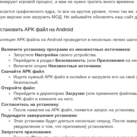
изируют игровой процесс, а вам не нужно тратить много времени.
асается графического ядра, то все на крутом уровне, точно так же, 
тую версию или загрузить МОД. Не забывайте обновлять наш сайт 
установить APK файл на Android
лляция APK файла на Android проводится в несколько легких шагов
Включите установку программ из неизвестных источников
:
Запустите
Настройки
своего устройства.
Перейдите в раздел
Безопасность
(или
Приложения
на не
Включите опцию
Неизвестные источники
.
Скачайте APK файл
:
Ищите нужный APK файл в онлайне и загрузите его на своё 
безопасный.
Откройте файл
:
Перейдите в директорию
Загрузки
(или примените файловы
APK файл и кликните на него.
Согласитесь на установку
:
После нажатия на APK файл, появится запрос на установку.
Подождите завершения установки
:
Этап установки будет длиться несколько секунд. После зав
уведомление о том, что приложени} установлено.
Запустите приложение
: