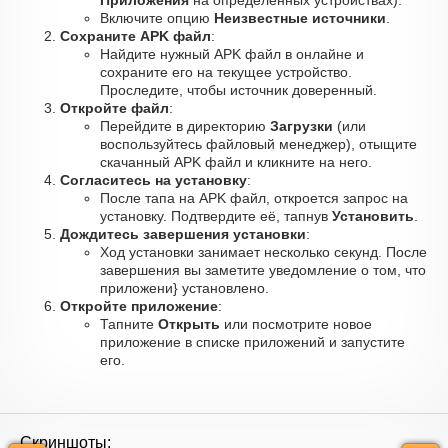
Приложения
на определённых устройствах).
Включите опцию
Неизвестные источники
.
Сохраните APK файл
:
Найдите нужный APK файл в онлайне и
сохраните его на текущее устройство.
Проследите, чтобы источник доверенный.
Откройте файл
:
Перейдите в директорию
Загрузки
(или
воспользуйтесь файловый менеджер), отыщите
скачанный APK файл и кликните на него.
Согласитесь на установку
:
После тапа на APK файл, откроется запрос на
установку. Подтвердите её, тапнув
Установить
.
Дождитесь завершения установки
:
Ход установки занимает несколько секунд. После
завершения вы заметите уведомление о том, что
приложени} установлено.
Откройте приложение
:
Тапните
Открыть
или посмотрите новое
приложение в списке приложений и запустите
его.
Скриншоты: