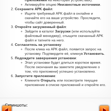
Приложения
на некоторых устройствах).
Активируйте опцию
Неизвестные источники
.
Сохраните APK файл
:
Ищите требуемый APK файл в онлайне и
скачайте его на ваше устройство. Проследите,
чтобы сайт доверенный.
Откройте загруженный файл
:
Зайдите в каталог
Загрузки
(или используйте
файловый менеджер), отыщите скачанный APK
файл и тапните на него.
Согласитесь на установку
:
После клика на APK файл, появится запрос на
установку. Подтвердите её, кликнув
Установить
.
Подождите завершения установки
:
Этап установки будет длиться короткое время.
После окончания вы заметите уведомление о
том, что приложени} успешно установлено.
Запустите приложение
:
Кликните
Открыть
или посмотрите текущее
приложение в списке приложений и откройте его.
Скриншоты: