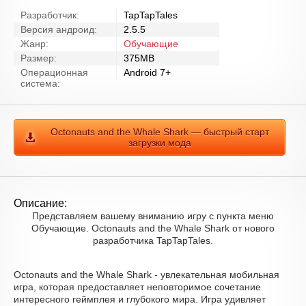
Разработчик:
TapTapTales
Версия андроид:
2.5.5
Жанр:
Обучающие
Размер:
375MB
Операционная
Android 7+
система:
Octonauts and the Whale Shark — быстрый старт
загрузки мода
Описание:
Представляем вашему вниманию игру с пункта меню
Обучающие. Octonauts and the Whale Shark от нового
разработчика TapTapTales.
Octonauts and the Whale Shark - увлекательная мобильная
игра, которая предоставляет неповторимое сочетание
интересного геймплея и глубокого мира. Игра удивляет