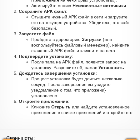
Приложения
на некоторых устройствах).
Активируйте опцию
Неизвестные источники
.
Сохраните APK файл
:
Отыщите нужный APK файл в сети и загрузите
его на текущее устройство. Убедитесь, что сайт
безопасный.
Запустите файл
:
Пройдите в директорию
Загрузки
(или
воспользуйтесь файловый менеджер), найдите
скачанный APK файл и кликните на него.
Подтвердите установку
:
После тапа на APK файл, появится запрос на
установку. Разрешите её, нажав
Установить
.
Дождитесь завершения установки
:
Процесс установки будет длиться несколько
секунд. После завершения вы увидите
уведомление о том, что приложени}
установлено.
Откройте приложение
:
Кликните
Открыть
или найдите установленное
приложение в списке приложений и откройте его.
Скриншоты: