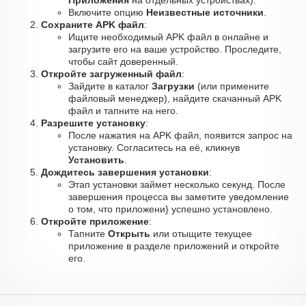
Приложения
на отдельных устройствах).
Включите опцию
Неизвестные источники
.
Сохраните APK файл
:
Ищите необходимый APK файл в онлайне и
загрузите его на ваше устройство. Проследите,
чтобы сайт доверенный.
Откройте загруженный файл
:
Зайдите в каталог
Загрузки
(или примените
файловый менеджер), найдите скачанный APK
файл и тапните на него.
Разрешите установку
:
После нажатия на APK файл, появится запрос на
установку. Согласитесь на её, кликнув
Установить
.
Дождитесь завершения установки
:
Этап установки займет несколько секунд. После
завершения процесса вы заметите уведомление
о том, что приложени} успешно установлено.
Откройте приложение
:
Тапните
Открыть
или отыщите текущее
приложение в разделе приложений и откройте
его.