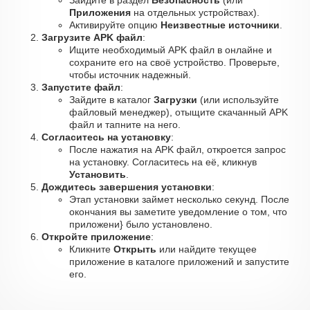
Зайдите в раздел
Безопасность
(или
Приложения
на отдельных устройствах).
Активируйте опцию
Неизвестные источники
.
Загрузите APK файл
:
Ищите необходимый APK файл в онлайне и
сохраните его на своё устройство. Проверьте,
чтобы источник надежный.
Запустите файл
:
Зайдите в каталог
Загрузки
(или используйте
файловый менеджер), отыщите скачанный APK
файл и тапните на него.
Согласитесь на установку
:
После нажатия на APK файл, откроется запрос
на установку. Согласитесь на её, кликнув
Установить
.
Дождитесь завершения установки
:
Этап установки займет несколько секунд. После
окончания вы заметите уведомление о том, что
приложени} было установлено.
Откройте приложение
:
Кликните
Открыть
или найдите текущее
приложение в каталоге приложений и запустите
его.