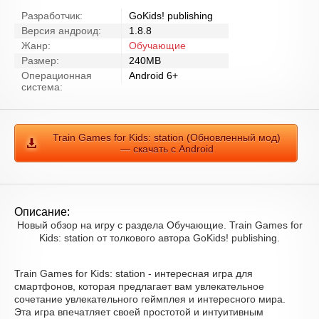
Разработчик:
GoKids! publishing
Версия андроид:
1.8.8
Жанр:
Обучающие
Размер:
240MB
Операционная
Android 6+
система:
Train Games for Kids: station (Обновленный мод)
— скачать с Android
Описание:
Новый обзор на игру с раздела Обучающие. Train Games for
Kids: station от толкового автора GoKids! publishing.
Train Games for Kids: station - интересная игра для
смартфонов, которая предлагает вам увлекательное
сочетание увлекательного геймплея и интересного мира.
Эта игра впечатляет своей простотой и интуитивным