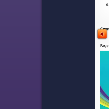
Скр
Виде