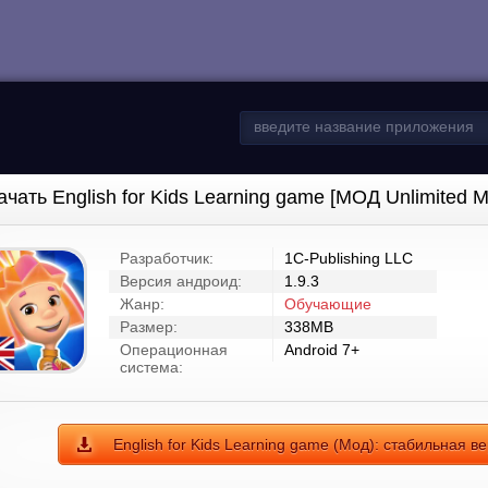
ачать English for Kids Learning game [МОД Unlimited 
Разработчик:
1C-Publishing LLC
Версия андроид:
1.9.3
Жанр:
Обучающие
Размер:
338MB
Операционная
Android 7+
система:
English for Kids Learning game (Мод): стабильная в