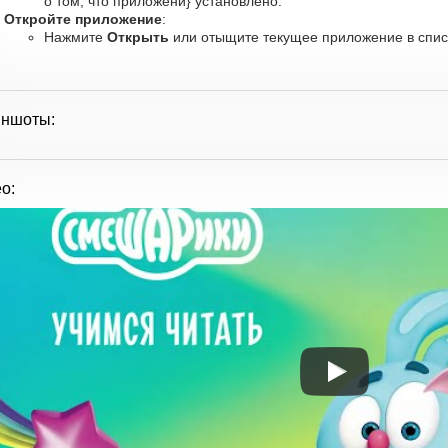
о том, что приложени} установлено.
Откройте приложение
:
Нажмите
Открыть
или отыщите текущее приложение в списк
иншоты:
о: