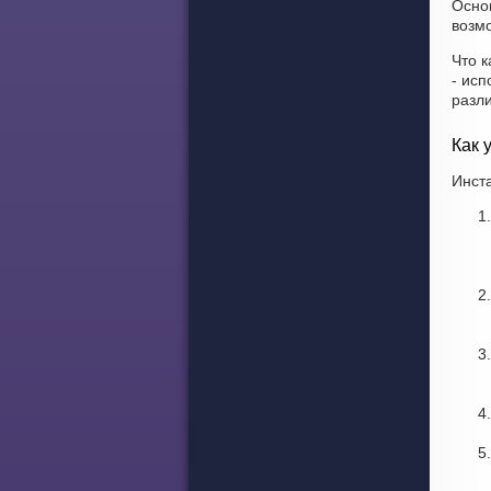
Осно
возмо
Что к
- исп
разл
Как 
Инст