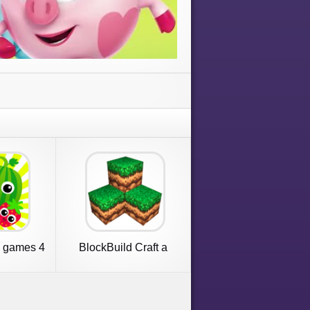
g games 4
BlockBuild Craft a
rs
Dream World