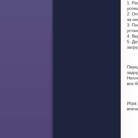
1. Ра
успе
2. Оп
за не
3. По
устан
4. Ве
5. Да
загр
Пере
задо
Непло
все 
Игра
впеч