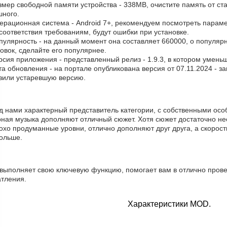
змер свободной памяти устройства - 338MB, очистите память от с
шного.
ерационная система - Android 7+, рекомендуем посмотреть парамет
соответствия требованиям, будут ошибки при установке.
пулярность - на данный момент она составляет 660000, о популяр
овок, сделайте его популярнее.
рсия приложения - представленный релиз - 1.9.3, в котором умен
та обновления - на портале опубликована версия от 07.11.2024 - з
узили устаревшую версию.
д нами характерный представитель категории, с собственными осо
рная музыка дополняют отличный сюжет. Хотя сюжет достаточно не
хо продуманные уровни, отлично дополняют друг друга, а скорост
больше.
 выполняет свою ключевую функцию, помогает вам в отлично прове
атления.
Характеристики MOD.