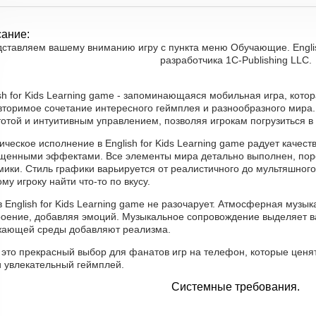
ание:
ставляем вашему вниманию игру с пункта меню Обучающие. English
разработчика 1C-Publishing LLC.
sh for Kids Learning game - запоминающаяся мобильная игра, кото
вторимое сочетание интересного геймплея и разнообразного мира.
отой и интуитивным управлением, позволяя игрокам погрузиться в 
ческое исполнение в English for Kids Learning game радует каче
щенными эффектами. Все элементы мира детально выполнен, поро
ики. Стиль графики варьируется от реалистичного до мультяшного, 
му игроку найти что-то по вкусу.
в English for Kids Learning game не разочарует. Атмосферная музы
роение, добавляя эмоций. Музыкальное сопровождение выделяет в
жающей среды добавляют реализма.
, это прекрасный выбор для фанатов игр на телефон, которые цен
и увлекательный геймплей.
Системные требования.