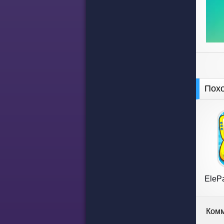
Пох
ElePa
Комм