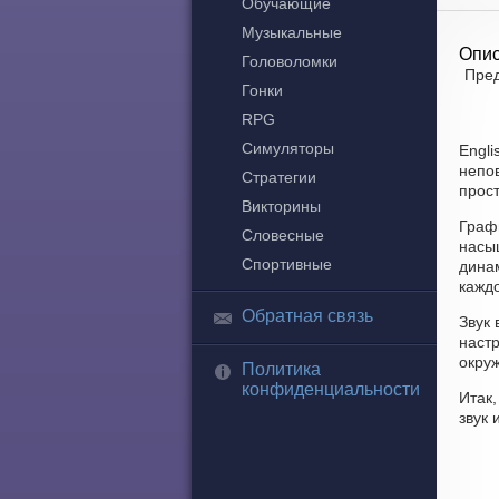
Обучающие
Музыкальные
Опис
Головоломки
Пред
Гонки
RPG
Симуляторы
Engli
непо
Стратегии
прост
Викторины
Графи
Словесные
насы
Спортивные
динам
каждо
Обратная связь
Звук 
наст
окру
Политика
конфиденциальности
Итак
звук 