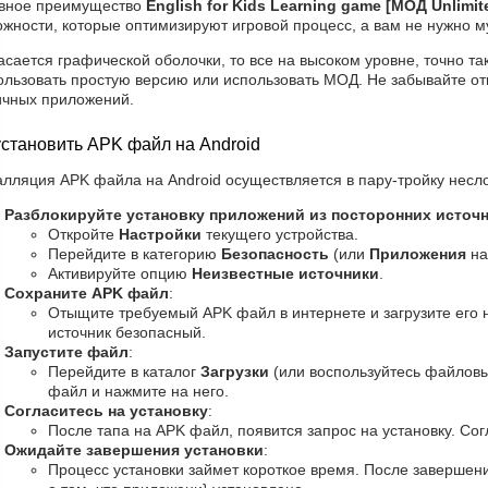
вное преимущество
English for Kids Learning game [МОД Unlimi
жности, которые оптимизируют игровой процесс, а вам не нужно м
асается графической оболочки, то все на высоком уровне, точно та
ользовать простую версию или использовать МОД. Не забывайте от
ичных приложений.
установить APK файл на Android
алляция APK файла на Android осуществляется в пару-тройку несло
Разблокируйте установку приложений из посторонних источ
Откройте
Настройки
текущего устройства.
Перейдите в категорию
Безопасность
(или
Приложения
на
Активируйте опцию
Неизвестные источники
.
Сохраните APK файл
:
Отыщите требуемый APK файл в интернете и загрузите его н
источник безопасный.
Запустите файл
:
Перейдите в каталог
Загрузки
(или воспользуйтесь файлов
файл и нажмите на него.
Согласитесь на установку
:
После тапа на APK файл, появится запрос на установку. Сог
Ожидайте завершения установки
:
Процесс установки займет короткое время. После завершен